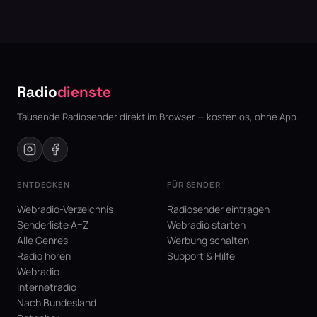
Aktuell über 2.400 aktive Sender, sortiert nach Genre, Region
So können technische Probleme schnell erkannt und
und Stimmung. Täglich kommen neue dazu, weil
behoben werden.
Senderbetreiber ihre Sender selbst kostenlos eintragen.
Radio
dienste
Tausende Radiosender direkt im Browser — kostenlos, ohne App.
ENTDECKEN
FÜR SENDER
Webradio-Verzeichnis
Radiosender eintragen
Senderliste A–Z
Webradio starten
Alle Genres
Werbung schalten
Radio hören
Support & Hilfe
Webradio
Internetradio
Nach Bundesland