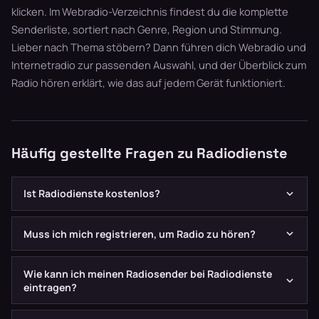
klicken. Im
Webradio-Verzeichnis
findest du die komplette
Senderliste, sortiert nach Genre, Region und Stimmung.
Lieber nach Thema stöbern? Dann führen dich
Webradio
und
Internetradio
zur passenden Auswahl, und der Überblick zum
Radio hören
erklärt, wie das auf jedem Gerät funktioniert.
Häufig gestellte Fragen zu Radiodienste
Ist Radiodienste kostenlos?
Ja! Du kannst bei Radiodienste kostenlos und ohne
Muss ich mich registrieren, um Radio zu hören?
Registrierung Radio hören. Auch das Eintragen eines
eigenen Senders ist in der Basisversion kostenlos. Für
Nein, du kannst sofort und ohne Anmeldung Radio hören.
Wie kann ich meinen Radiosender bei Radiodienste
erweiterte Funktionen wie Premium-Platzierung oder
Eine kostenlose Registrierung als Hörer ermöglicht dir
eintragen?
Werbebuchungen gibt es optionale kostenpflichtige
zusätzliche Funktionen wie Favoriten speichern, Sender
Angebote für Senderbetreiber.
bewerten, eine persönliche Hörhistorie und ein eigenes