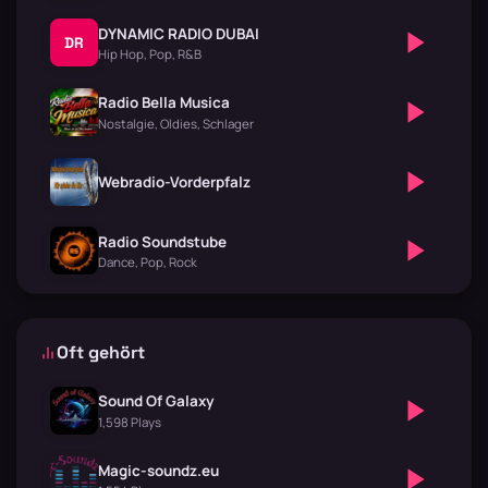
DYNAMIC RADIO DUBAI
DR
Hip Hop, Pop, R&B
Radio Bella Musica
Nostalgie, Oldies, Schlager
Webradio-Vorderpfalz
Radio Soundstube
Dance, Pop, Rock
Oft gehört
Sound Of Galaxy
1,598 Plays
Magic-soundz.eu