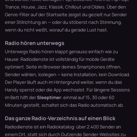
Trance
,
House
,
Jazz
,
Klassik
,
Chillout
und
Oldies
. Über den
Genre-Filter auf der Startseite zeigst du gezielt nur Sender
einer Stilrichtung an — oder du stöberst nach Stimmung,
wenn du nicht weißt, worauf du gerade Lust hast.
Radio hören unterwegs
Unterwegs
Radio hören
klappt genauso einfach wie zu
Hause: Radiodienste ist vollständig für mobile Geräte
optimiert. Seite im Browser deines Smartphones öffnen,
Sender wählen, loslegen — keine Installation, kein Download.
Der Player läuft auch im Hintergrund weiter, wenn du das
Handy sperrst oder die App wechselst. Für längere Sessions
im Bett hilft der
Sleeptimer
: einmal auf 15, 30 oder 60
Minuten gestellt, schaltet sich das Radio automatisch ab.
Das ganze Radio-Verzeichnis auf einen Blick
Radiodienste ist ein Radiokatalog: über 2.400 Sender an
einem Ort, statt sich durch Dutzende Sender-Websites zu