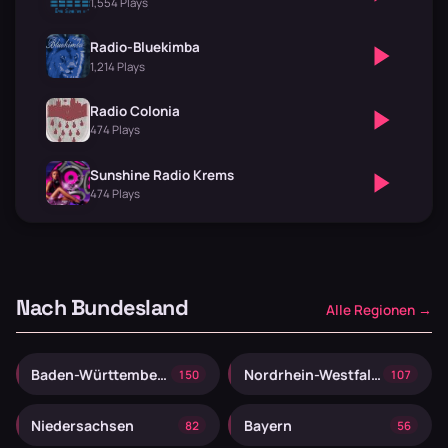
1,554 Plays
Radio-Bluekimba
1,214 Plays
Radio Colonia
474 Plays
Sunshine Radio Krems
474 Plays
Nach Bundesland
Alle Regionen →
Baden-Württemberg
Nordrhein-Westfalen
150
107
Niedersachsen
Bayern
82
56