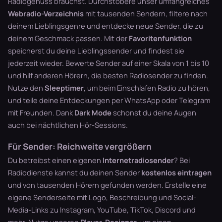
Radiogenuss brauchst. Durchstöbere unser umfangreiches
Webradio-Verzeichnis
mit tausenden Sendern, filtere nach
deinem Lieblingsgenre und entdecke neue Sender, die zu
deinem Geschmack passen. Mit der
Favoritenfunktion
speicherst du deine Lieblingssender und findest sie
jederzeit wieder. Bewerte Sender auf einer Skala von 1 bis 10
und hilf anderen Hörern, die besten Radiosender zu finden.
Nutze den
Sleeptimer
, um beim Einschlafen Radio zu hören,
und teile deine Entdeckungen per WhatsApp oder Telegram
mit Freunden. Dank
Dark Mode
schonst du deine Augen
auch bei nächtlichen Hör-Sessions.
Für Sender: Reichweite vergrößern
Du betreibst einen eigenen
Internetradiosender
? Bei
Radiodienste kannst du deinen Sender
kostenlos eintragen
und von tausenden Hörern gefunden werden. Erstelle eine
eigene Senderseite mit Logo, Beschreibung und Social-
Media-Links zu Instagram, YouTube, TikTok, Discord und
mehr. Nutze unseren
Player-Designer
, um einen