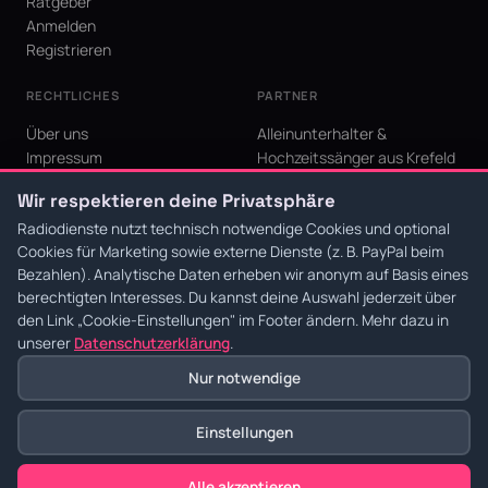
Ratgeber
Anmelden
Registrieren
RECHTLICHES
PARTNER
Über uns
Alleinunterhalter &
Impressum
Hochzeitssänger aus Krefeld
Datenschutz
KI Niederrhein - Agentur aus
Wir respektieren deine Privatsphäre
AGB
Krefeld für den Niederrhein
Cookie-Einstellungen
Radiodienste nutzt technisch notwendige Cookies und optional
Cookies für Marketing sowie externe Dienste (z. B. PayPal beim
Bezahlen). Analytische Daten erheben wir anonym auf Basis eines
berechtigten Interesses. Du kannst deine Auswahl jederzeit über
den Link
„Cookie-Einstellungen"
im Footer ändern. Mehr dazu in
© 2026 Radiodienste. Alle Rechte vorbehalten.
·
Datenschutz
·
AGB
·
Impressum
unserer
Datenschutzerklärung
.
Nur notwendige
Einstellungen
Alle akzeptieren