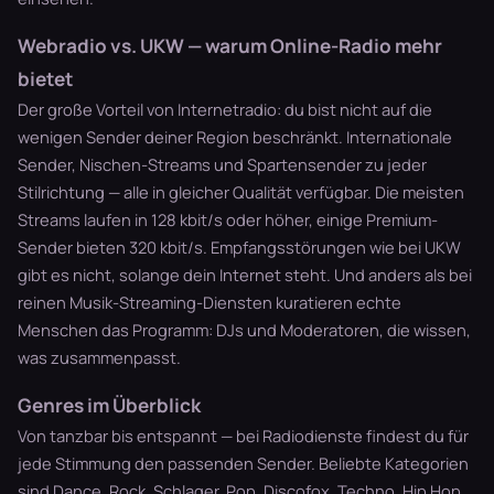
Webradio vs. UKW — warum Online-Radio mehr
bietet
Der große Vorteil von Internetradio: du bist nicht auf die
wenigen Sender deiner Region beschränkt. Internationale
Sender, Nischen-Streams und Spartensender zu jeder
Stilrichtung — alle in gleicher Qualität verfügbar. Die meisten
Streams laufen in 128 kbit/s oder höher, einige Premium-
Sender bieten 320 kbit/s. Empfangsstörungen wie bei UKW
gibt es nicht, solange dein Internet steht. Und anders als bei
reinen Musik-Streaming-Diensten kuratieren echte
Menschen das Programm: DJs und Moderatoren, die wissen,
was zusammenpasst.
Genres im Überblick
Von tanzbar bis entspannt — bei Radiodienste findest du für
jede Stimmung den passenden Sender. Beliebte Kategorien
sind
Dance
,
Rock
,
Schlager
,
Pop
,
Discofox
,
Techno
,
Hip Hop
,