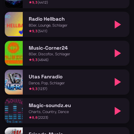
9,3
(4412)
Radio Hellbach
80er, Lounge, Schlager
9,3
(5411)
Music-Corner24
80er, Discofox, Schlager
9,3
(4646)
Utas Fanradio
Dance, Pop, Schlager
9,3
(1237)
Magic-soundz.eu
Charts, Country, Dance
8,8
(2223)