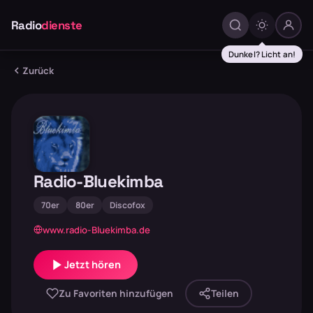
Radio
dienste
Dunkel? Licht an!
Zurück
Radio-Bluekimba
70er
80er
Discofox
www.radio-Bluekimba.de
Jetzt hören
Zu Favoriten hinzufügen
Teilen