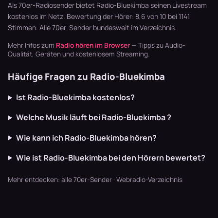
Synthpop war
Pop. Hier die
zappen, bis…
Als 70er-Radiosender bietet Radio-Bluekimba seinen Livestream
der Sound…
Se…
kostenlos im Netz. Bewertung der Hörer: 8,6 von 10 bei 1141
Stimmen. Alle
70er-Sender
bundesweit im Verzeichnis.
Mehr Infos zum
Radio hören im Browser
— Tipps zu Audio-
Qualität, Geräten und kostenlosem Streaming.
Häufige Fragen zu Radio-Bluekimba
Ist Radio-Bluekimba kostenlos?
Welche Musik läuft bei Radio-Bluekimba ?
Wie kann ich Radio-Bluekimba hören?
Wie ist Radio-Bluekimba bei den Hörern bewertet?
Mehr entdecken:
alle 70er-Sender
·
Webradio-Verzeichnis