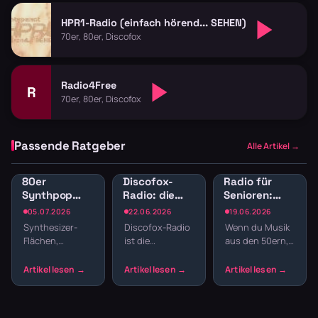
HPR1-Radio (einfach hörend... SEHEN)
70er, 80er, Discofox
Radio4Free
R
70er, 80er, Discofox
Passende Ratgeber
Alle Artikel →
80er
Discofox-
Radio für
Synthpop
Radio: die
Senioren:
Radio: New
besten
Musik der
05.07.2026
22.06.2026
19.06.2026
Wave und
Sender zum
50er, 60er
Synthesizer-
Discofox-Radio
Wenn du Musik
elektronische
Tanzen
und 70er
Flächen,
ist die
aus den 50ern,
Hits
Jahre
melancholische
Tanzfläche für
60ern oder
streamen
Melodien und
daheim —
70ern hören
präzise
durchgehender
willst, ohne
Drumcomputer-
Takt, von
durch moderne
Beats –
Schlager bis
Charts zu