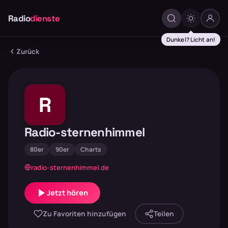
Radio
dienste
Dunkel? Licht an!
Zurück
R
Radio-sternenhimmel
80er
90er
Charts
radio-sternenhimmel.de
Jetzt hören
Zu Favoriten hinzufügen
Teilen