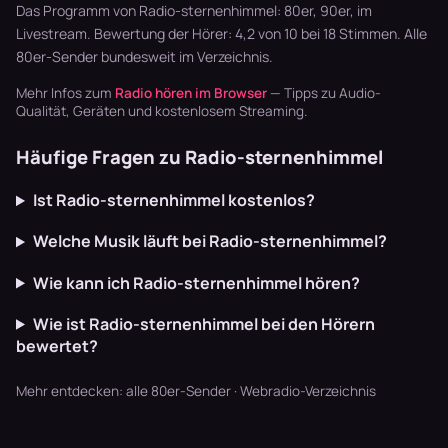
läuft dur…
Synthpop war
zappen, bis…
Das Programm von Radio-sternenhimmel: 80er, 90er, im
der Sound…
Livestream. Bewertung der Hörer: 4,2 von 10 bei 18 Stimmen. Alle
80er-Sender
bundesweit im Verzeichnis.
Mehr Infos zum
Radio hören im Browser
— Tipps zu Audio-
Qualität, Geräten und kostenlosem Streaming.
Häufige Fragen zu Radio-sternenhimmel
Ist Radio-sternenhimmel kostenlos?
Welche Musik läuft bei Radio-sternenhimmel?
Wie kann ich Radio-sternenhimmel hören?
Wie ist Radio-sternenhimmel bei den Hörern
bewertet?
Mehr entdecken:
alle 80er-Sender
·
Webradio-Verzeichnis