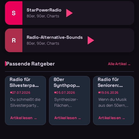
StarPowerRadio
S
80er, 90er, Charts
Radio-Alternative-Sounds
R
80er, 90er, Charts
Passende Ratgeber
Alle Artikel →
Radio für
80er
Radio für
Silvesterparty:
Synthpop
Senioren:
Die besten
Radio: New
Musik der
27.07.2026
05.07.2026
19.06.2026
Sender für
Wave und
50er, 60er
Du schmeißt die
Synthesizer-
Wenn du Musik
den
elektronische
und 70er
Silvesterparty
Flächen,
aus den 50ern,
Jahreswechsel
Hits
Jahre
und willst nicht
melancholische
60ern oder
streamen
den ganzen
Melodien und
70ern hören
Abend
präzise
willst, ohne
Playlisten
Drumcomputer-
durch moderne
basteln? Radio
Beats –
Charts zu