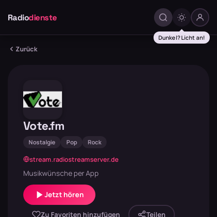
Radio
dienste
Dunkel? Licht an!
Zurück
Vote.fm
Nostalgie
Pop
Rock
stream.radiostreamserver.de
Musikwünsche per App
Jetzt hören
Zu Favoriten hinzufügen
Teilen