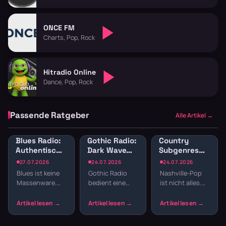
ONCE FM
Charts, Pop, Rock
Hitradio Online
Dance, Pop, Rock
Passende Ratgeber
Alle Artikel →
Blues Radio:
Gothic Radio:
Country
Authentische
Dark Wave
Subgenres
Blues-Sender
und
Radio:
27.07.2026
24.07.2026
24.07.2026
online hören
Alternative
Bluegrass,
Blues ist keine
Gothic Radio
Nashville-Pop
für schwarze
Honky Tonk
Massenware.
bedient eine
ist nicht alles.
Seelen
und
Die Musik lebt
Szene, die sich
Country hat
Americana
von echten
nicht mit
Wurzeln, die
Geschichten,
Mainstream
tiefer reichen –
rauen Stimmen
zufriedengibt.
von Bill