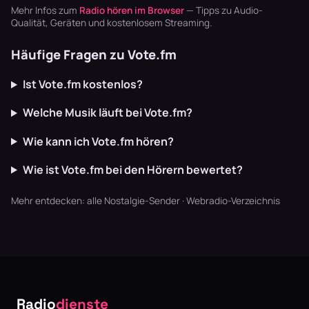
und Gitarren,
Hier laufen Dark
Monroes
Mehr Infos zum
Radio hören im Browser
— Tipps zu Audio-
die m…
Wave,…
Bluegrass …
Qualität, Geräten und kostenlosem Streaming.
Häufige Fragen zu Vote.fm
Ist Vote.fm kostenlos?
Welche Musik läuft bei Vote.fm?
Wie kann ich Vote.fm hören?
Wie ist Vote.fm bei den Hörern bewertet?
Mehr entdecken:
alle Nostalgie-Sender
·
Webradio-Verzeichnis
Radio
dienste