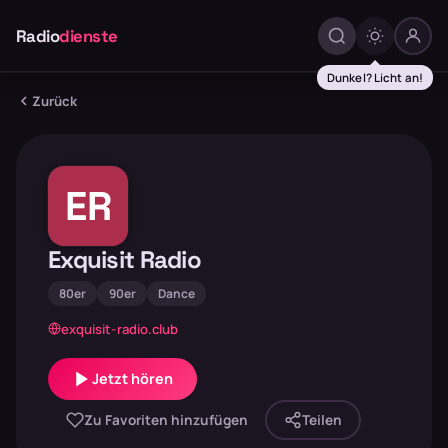
Radio
dienste
Dunkel? Licht an!
Zurück
ER
Exquisit Radio
80er
90er
Dance
exquisit-radio.club
Jetzt hören
Zu Favoriten hinzufügen
Teilen