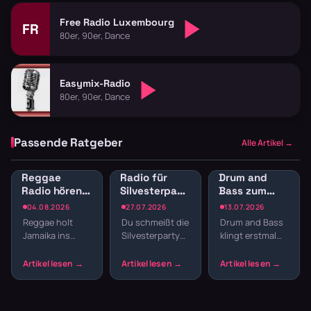
Free Radio Luxembourg
FR
80er, 90er, Dance
Easymix-Radio
80er, 90er, Dance
Passende Ratgeber
Alle Artikel →
Reggae
Radio für
Drum and
Radio hören:
Silvesterparty:
Bass zum
Jamaican
Die besten
Lernen:
04.08.2026
27.07.2026
13.07.2026
Vibes und
Sender für
Konzentration
Reggae holt
Du schmeißt die
Drum and Bass
Dancehall
den
durch
Jamaika ins
Silvesterparty
klingt erstmal
streamen
Jahreswechsel
schnelle
Wohnzimmer.
und willst nicht
nach Club,
Breaks
Der entspannte
den ganzen
nicht nach
Offbeat, tiefe
Abend
Schreibtisch.
Basslines und
Playlisten
Aber gerade die
die Texte
basteln? Radio
schnellen