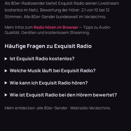
schaffen U…
läuft dur…
Breaks oh…
Als 80er-Radiosender bietet Exquisit Radio seinen Livestream
kostenlos im Netz. Bewertung der Hörer: 2,1 von 10 bei 12
Stimmen. Alle
80er-Sender
bundesweit im Verzeichnis.
Mehr Infos zum
Radio hören im Browser
— Tipps zu Audio-
Qualität, Geräten und kostenlosem Streaming.
Häufige Fragen zu Exquisit Radio
Ist Exquisit Radio kostenlos?
Welche Musik läuft bei Exquisit Radio?
Wie kann ich Exquisit Radio hören?
Wie ist Exquisit Radio bei den Hörern bewertet?
Mehr entdecken:
alle 80er-Sender
·
Webradio-Verzeichnis