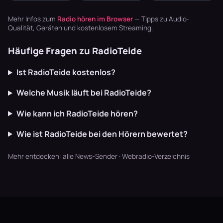
Zither,
von Bill
Musik. Welcher
Akkordeon,
Monroes
Sender im
Mehr Infos zum
Radio hören im Browser
— Tipps zu Audio-
Blaskapellen.
Bluegrass …
Garten läu…
Qualität, Geräten und kostenlosem Streaming.
Keine v…
Häufige Fragen zu RadioTeide
Ist RadioTeide kostenlos?
Welche Musik läuft bei RadioTeide?
Wie kann ich RadioTeide hören?
Wie ist RadioTeide bei den Hörern bewertet?
Mehr entdecken:
alle News-Sender
·
Webradio-Verzeichnis