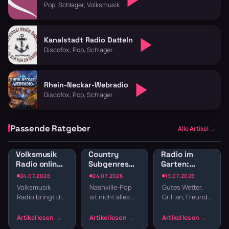
Pop, Schlager, Volksmusik
Kanalstadt Radio Datteln
Discofox, Pop, Schlager
Rhein-Neckar-Webradio
Discofox, Pop, Schlager
Passende Ratgeber
Alle Artikel →
Volksmusik
Country
Radio im
Radio online:
Subgenres
Garten:
Traditionelle
Radio:
Sender für
24.07.2026
24.07.2026
13.07.2026
Klänge und
Bluegrass,
Gartenparty
Volksmusik
Nashville-Pop
Gutes Wetter,
Blasmusik
Honky Tonk
und
Radio bringt dir
ist nicht alles.
Grill an, Freunde
und
Grillabend
echte Tradition
Country hat
da – fehlt nur
Americana
ins
Wurzeln, die
noch die
Wohnzimmer:
tiefer reichen –
passende