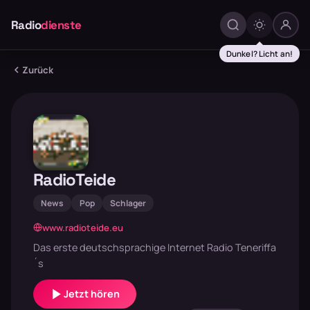
Radio
dienste
Dunkel? Licht an!
Zurück
RadioTeide
News
Pop
Schlager
www.radioteide.eu
Das erste deutschsprachige Internet Radio Teneriffa
´s
Jetzt hören