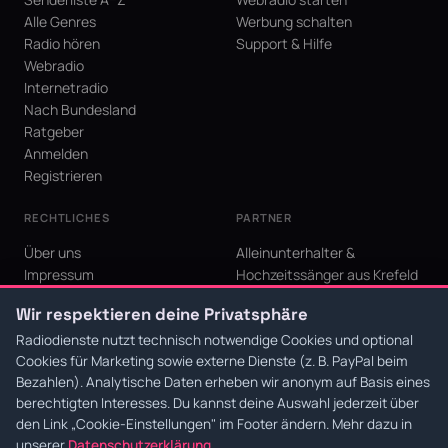
Alle Genres
Werbung schalten
Radio hören
Support & Hilfe
Webradio
Internetradio
Nach Bundesland
Ratgeber
Anmelden
Registrieren
RECHTLICHES
PARTNER
Über uns
Alleinunterhalter &
Impressum
Hochzeitssänger aus Krefeld
Datenschutz
KI Niederrhein - Agentur aus
Wir respektieren deine Privatsphäre
AGB
Krefeld für den Niederrhein
Cookie-Einstellungen
Radiodienste nutzt technisch notwendige Cookies und optional
Cookies für Marketing sowie externe Dienste (z. B. PayPal beim
Bezahlen). Analytische Daten erheben wir anonym auf Basis eines
berechtigten Interesses. Du kannst deine Auswahl jederzeit über
den Link
„Cookie-Einstellungen"
im Footer ändern. Mehr dazu in
© 2026 Radiodienste. Alle Rechte vorbehalten.
·
Datenschutz
·
AGB
·
Impressum
unserer
Datenschutzerklärung
.