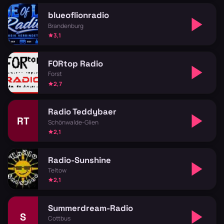
blueoflionradio
Brandenburg
3,1
FORtop Radio
Forst
2,7
Radio Teddybaer
RT
Schönwalde-Glien
2,1
Radio-Sunshine
Teltow
2,1
Summerdream-Radio
S
Cottbus