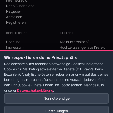
Internetradio
Nach Bundesland
Ratgeber
Anmelden
Registrieren
RECHTLICHES
PARTNER
Über uns
Alleinunterhalter &
Impressum
Hochzeitssänger aus Krefeld
Datenschutz
KI Niederrhein - Agentur aus
Wir respektieren deine Privatsphäre
AGB
Krefeld für den Niederrhein
Cookie-Einstellungen
Radiodienste nutzt technisch notwendige Cookies und optional
Cookies für Marketing sowie externe Dienste (z. B. PayPal beim
Bezahlen). Analytische Daten erheben wir anonym auf Basis eines
berechtigten Interesses. Du kannst deine Auswahl jederzeit über
den Link
„Cookie-Einstellungen"
im Footer ändern. Mehr dazu in
© 2026 Radiodienste. Alle Rechte vorbehalten.
·
Datenschutz
·
AGB
·
Impressum
unserer
Datenschutzerklärung
.
Nur notwendige
Einstellungen