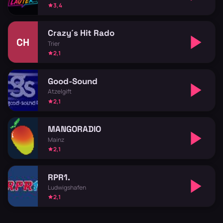
3,4
Crazy´s Hit Rado
CH
Trier
2,1
Good-Sound
Atzelgift
2,1
MANGORADIO
Mainz
2,1
RPR1.
Ludwigshafen
2,1