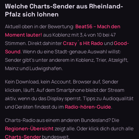
Welche Charts-Sender aus Rheinland-
Pfalz sich lohnen
Aktuell oben in der Bewertung:
Beat56 – Mach den
Moment lauter!
aus Koblenz mit 3,4 von 10 bei 47
Stimmen. Direkt dahinter
Crazy´s Hit Rado
und
Good-
Sound
. Wenn du eine Stadt-genaue Auswahl willst:
Sender gibt's unter anderem in Koblenz, Trier, Atzelgift,
Mainz und Ludwigshafen.
Kein Download, kein Account. Browser auf, Sender
klicken, läuft. Auf dem Smartphone bleibt der Stream
aktiv, wenn du das Display sperrst. Tipps zu Audioqualität
und Geräten findest du im
Radio-hören-Guide
.
Charts-Radio aus einem anderen Bundesland? Die
Regionen-Übersicht
zeigt alle. Oder klick dich durch alle
Charts-Sender
bundesweit.