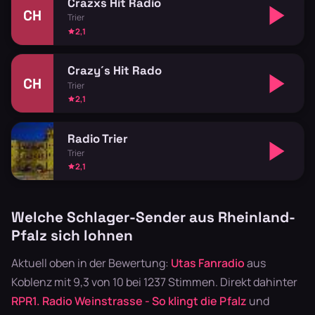
Crazxs Hit Radio
CH
Trier
2,1
Crazy´s Hit Rado
CH
Trier
2,1
Radio Trier
Trier
2,1
Welche Schlager-Sender aus Rheinland-
Pfalz sich lohnen
Aktuell oben in der Bewertung:
Utas Fanradio
aus
Koblenz mit 9,3 von 10 bei 1237 Stimmen. Direkt dahinter
RPR1. Radio Weinstrasse - So klingt die Pfalz
und