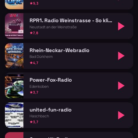
9,3
RPR1. Radio Weinstrasse - So klingt die Pfalz
Neustadt an der Weinstraße
7,8
Rhein-Neckar-Webradio
Bad Dürkheim
4,7
Power-Fox-Radio
Edenkoben
3,7
united-fun-radio
Haschbach
3,7