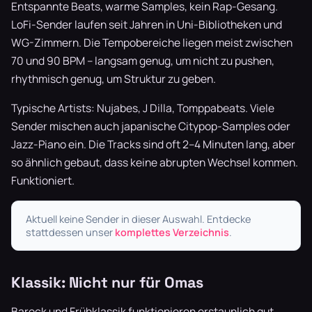
Entspannte Beats, warme Samples, kein Rap-Gesang.
LoFi-Sender laufen seit Jahren in Uni-Bibliotheken und
WG-Zimmern. Die Tempobereiche liegen meist zwischen
70 und 90 BPM – langsam genug, um nicht zu pushen,
rhythmisch genug, um Struktur zu geben.
Typische Artists: Nujabes, J Dilla, Tomppabeats. Viele
Sender mischen auch japanische Citypop-Samples oder
Jazz-Piano ein. Die Tracks sind oft 2–4 Minuten lang, aber
so ähnlich gebaut, dass keine abrupten Wechsel kommen.
Funktioniert.
Aktuell keine Sender in dieser Auswahl. Entdecke
stattdessen unser
komplettes Verzeichnis
.
Klassik: Nicht nur für Omas
Barock und Frühklassik funktionieren erstaunlich gut.