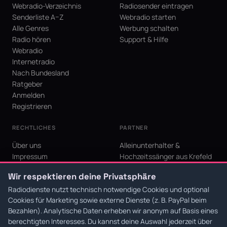
Webradio-Verzeichnis
Radiosender eintragen
Senderliste A–Z
Webradio starten
Alle Genres
Werbung schalten
Radio hören
Support & Hilfe
Webradio
Internetradio
Nach Bundesland
Ratgeber
Anmelden
Registrieren
RECHTLICHES
PARTNER
Über uns
Alleinunterhalter &
Impressum
Hochzeitssänger aus Krefeld
Datenschutz
KI Niederrhein - Agentur aus
Wir respektieren deine Privatsphäre
AGB
Krefeld für den Niederrhein
Cookie-Einstellungen
Radiodienste nutzt technisch notwendige Cookies und optional
Cookies für Marketing sowie externe Dienste (z. B. PayPal beim
Bezahlen). Analytische Daten erheben wir anonym auf Basis eines
berechtigten Interesses. Du kannst deine Auswahl jederzeit über