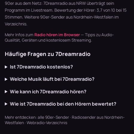
Breaks oh…
du Piano-
Pop. Hier die
90er aus dem Netz: 7Dreamradio aus NRW überträgt sein
Montu…
Se…
Programm im Livestream. Bewertung der Hörer: 3,7 von 10 bei 15
Stimmen. Weitere
90er-Sender aus Nordrhein-Westfalen
im
Verzeichnis.
Mehr Infos zum
Radio hören im Browser
— Tipps zu Audio-
Qualität, Geräten und kostenlosem Streaming.
Häufige Fragen zu 7Dreamradio
Ist 7Dreamradio kostenlos?
Welche Musik läuft bei 7Dreamradio?
Wie kann ich 7Dreamradio hören?
Wie ist 7Dreamradio bei den Hörern bewertet?
Mehr entdecken:
alle 90er-Sender
·
Radiosender aus Nordrhein-
Westfalen
·
Webradio-Verzeichnis