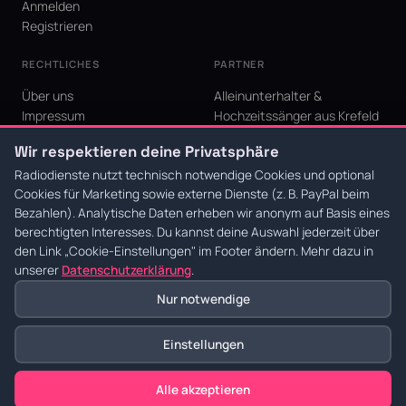
Anmelden
Registrieren
RECHTLICHES
PARTNER
Über uns
Alleinunterhalter &
Impressum
Hochzeitssänger aus Krefeld
Datenschutz
KI Niederrhein - Agentur aus
Wir respektieren deine Privatsphäre
AGB
Krefeld für den Niederrhein
Cookie-Einstellungen
Radiodienste nutzt technisch notwendige Cookies und optional
Cookies für Marketing sowie externe Dienste (z. B. PayPal beim
Bezahlen). Analytische Daten erheben wir anonym auf Basis eines
berechtigten Interesses. Du kannst deine Auswahl jederzeit über
den Link
„Cookie-Einstellungen"
im Footer ändern. Mehr dazu in
© 2026 Radiodienste. Alle Rechte vorbehalten.
·
Datenschutz
·
AGB
·
Impressum
unserer
Datenschutzerklärung
.
Nur notwendige
Einstellungen
Alle akzeptieren