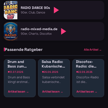
RADIO DANCE 90s
90er, Club, Dance
radio-mixed-media.de
90er, Charts, Discofox
Passende Ratgeber
Alle Artikel →
Drum and
Salsa Radio:
Discofox-
Bass zum
Kubanische
Radio: die
Lernen:
Rhythmen
besten
13.07.2026
26.06.2026
22.06.2026
Konzentration
und Latin
Sender zum
Drum and Bass
Salsa verbindet
Discofox-Radio
durch
Dance
Tanzen
klingt erstmal
kubanische
ist die
schnelle
streamen
nach Club,
Clave-
Tanzfläche für
Breaks
nicht nach
Rhythmen mit
daheim —
Schreibtisch.
New Yorker
durchgehender
Aber gerade die
Club-Energie.
Takt, von
schnellen
Im Radio hörst
Schlager bis