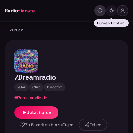
Radio
dienste
Dunkel? Licht an!
Zurück
7Dreamradio
90er
Club
Discofox
7dreamradio.de
Jetzt hören
Zu Favoriten hinzufügen
Teilen