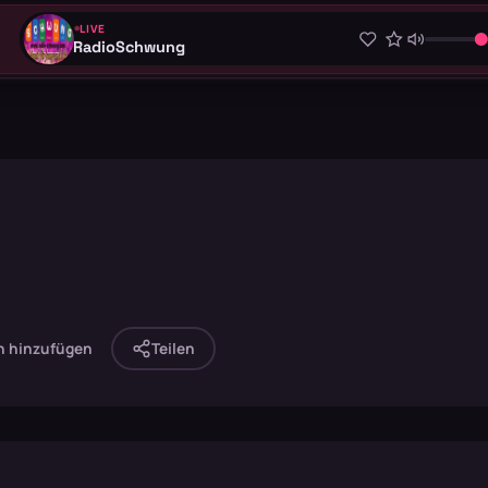
LIVE
RadioSchwung
n hinzufügen
Teilen