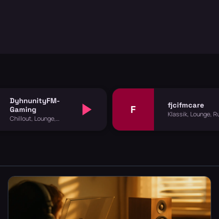
DyhnunityFM-
fjcifmcare
F
Gaming
Klassik, Lounge, 
Chillout, Lounge,
& Salsa
Spezial