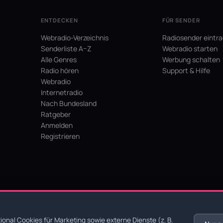
ENTDECKEN
FÜR SENDER
Webradio-Verzeichnis
Radiosender eintr
Senderliste A–Z
Webradio starten
Alle Genres
Werbung schalten
Radio hören
Support & Hilfe
Webradio
Internetradio
Nach Bundesland
Ratgeber
Anmelden
Registrieren
hein
onal Cookies für Marketing sowie externe Dienste (z. B.