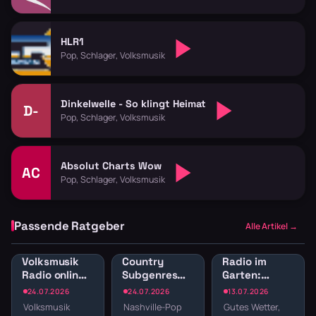
HLR1
Pop, Schlager, Volksmusik
Dinkelwelle - So klingt Heimat
D-
Pop, Schlager, Volksmusik
Absolut Charts Wow
AC
Pop, Schlager, Volksmusik
Passende Ratgeber
Alle Artikel →
Volksmusik
Country
Radio im
Radio online:
Subgenres
Garten:
Traditionelle
Radio:
Sender für
24.07.2026
24.07.2026
13.07.2026
Klänge und
Bluegrass,
Gartenparty
Volksmusik
Nashville-Pop
Gutes Wetter,
Blasmusik
Honky Tonk
und