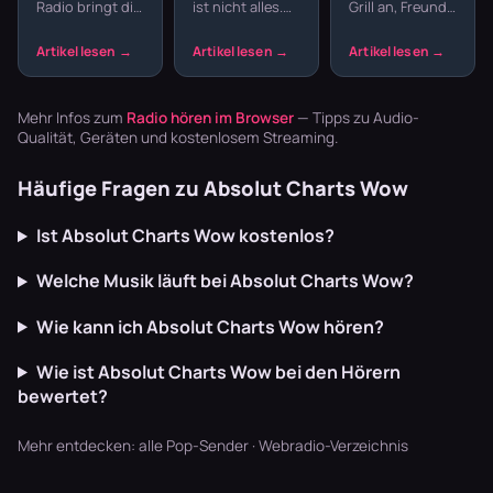
Radio bringt dir
ist nicht alles.
Grill an, Freunde
und
Grillabend
echte Tradition
Country hat
da – fehlt nur
Americana
ins
Wurzeln, die
noch die
Wohnzimmer:
tiefer reichen –
passende
Zither,
von Bill
Musik. Welcher
Akkordeon,
Monroes
Sender im
Mehr Infos zum
Radio hören im Browser
— Tipps zu Audio-
Blaskapellen.
Bluegrass …
Garten läu…
Qualität, Geräten und kostenlosem Streaming.
Keine v…
Häufige Fragen zu Absolut Charts Wow
Ist Absolut Charts Wow kostenlos?
Welche Musik läuft bei Absolut Charts Wow?
Wie kann ich Absolut Charts Wow hören?
Wie ist Absolut Charts Wow bei den Hörern
bewertet?
Mehr entdecken:
alle Pop-Sender
·
Webradio-Verzeichnis