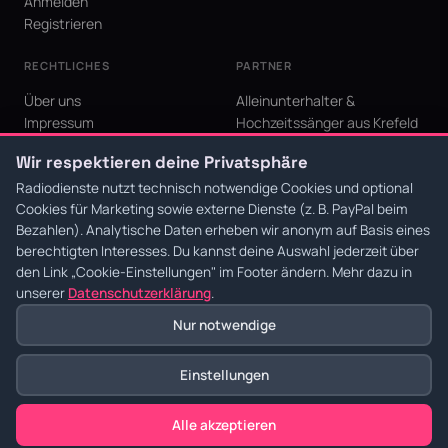
Anmelden
Registrieren
RECHTLICHES
PARTNER
Über uns
Alleinunterhalter &
Impressum
Hochzeitssänger aus Krefeld
Datenschutz
KI Niederrhein - Agentur aus
Wir respektieren deine Privatsphäre
AGB
Krefeld für den Niederrhein
Cookie-Einstellungen
Radiodienste nutzt technisch notwendige Cookies und optional
Cookies für Marketing sowie externe Dienste (z. B. PayPal beim
Bezahlen). Analytische Daten erheben wir anonym auf Basis eines
berechtigten Interesses. Du kannst deine Auswahl jederzeit über
den Link
„Cookie-Einstellungen"
im Footer ändern. Mehr dazu in
© 2026 Radiodienste. Alle Rechte vorbehalten.
·
Datenschutz
·
AGB
·
Impressum
unserer
Datenschutzerklärung
.
Nur notwendige
Einstellungen
Alle akzeptieren