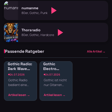
numanme
80er, Gothic, Punk
Thorsradio
80er, Gothic, Hardcore
Passende Ratgeber
Alle Artikel →
Gothic Radio:
Gothic
Dark Wave
Electro
und
Radio: Dark
24.07.2026
24.07.2026
Alternative
Electro, EBM
Gothic Radio
Gothic ist nicht
für schwarze
und
bedient eine
nur Gitarren
Seelen
Industrial
Szene, die sich
und
streamen
nicht mit
Todessehnsucht.
Mainstream
Die
zufriedengibt.
elektronische
Hier laufen Dark
Seite der