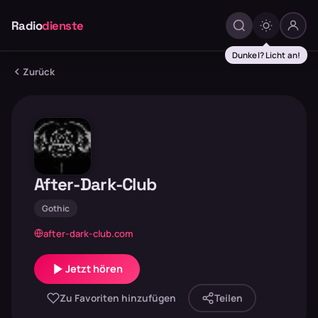
Radio
dienste
Dunkel? Licht an!
Zurück
After-Dark-Club
Gothic
after-dark-club.com
Jetzt hören
Zu Favoriten hinzufügen
Teilen