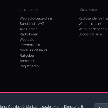
ENTDECKEN
FÜR SENDER
Webradio-Verzeichnis
Radiosender eintr
Senderliste A–Z
Webradio starten
Alle Genres
Werbung schalten
Radio hören
Support & Hilfe
Webradio
Internetradio
Nach Bundesland
Ratgeber
Anmelden
Registrieren
hein
onal Cookies für Marketing sowie externe Dienste (z. B.