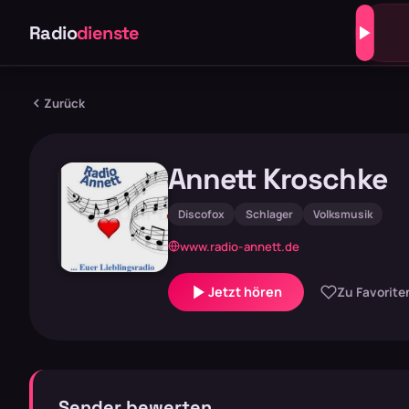
Radio
dienste
Zurück
Annett Kroschke
Discofox
Schlager
Volksmusik
www.radio-annett.de
Jetzt hören
Zu Favorite
Sender bewerten