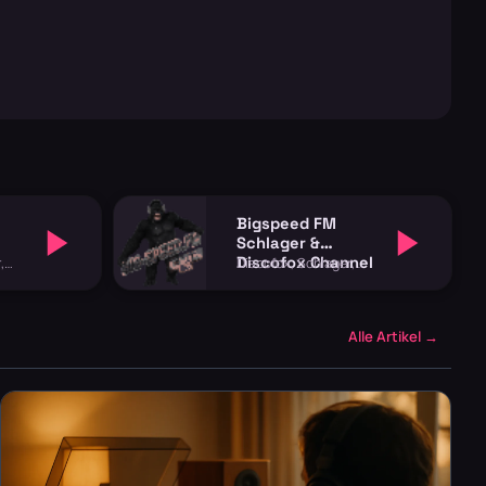
Bigspeed FM
Schlager &
Discofox Channel
,
Discofox, Schlager,
Volksmusik
Alle Artikel →