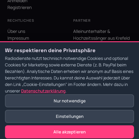
Anmelden
Registrieren
RECHTLICHES
PARTNER
Über uns
Alleinunterhalter &
Impressum
Hochzeitssänger aus Krefeld
Datenschutz
KI Niederrhein - Agentur aus
Wir respektieren deine Privatsphäre
AGB
Krefeld für den Niederrhein
Cookie-Einstellungen
Radiodienste nutzt technisch notwendige Cookies und optional
Cookies für Marketing sowie externe Dienste (z. B. PayPal beim
Bezahlen). Analytische Daten erheben wir anonym auf Basis eines
berechtigten Interesses. Du kannst deine Auswahl jederzeit über
den Link
„Cookie-Einstellungen"
im Footer ändern. Mehr dazu in
© 2026 Radiodienste. Alle Rechte vorbehalten.
·
Datenschutz
·
AGB
·
Impressum
unserer
Datenschutzerklärung
.
Nur notwendige
Einstellungen
Alle akzeptieren