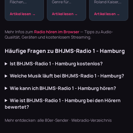
Flächen,
Genre für
Roland Kaiser,
Hits
Beats hören
melancholische
Dance-Musik
Matthias Reim –
Melodien und
auf der
die Schlager-
präzise
Langstrecke
Ära der 80er
Drumcomputer-
oder beim
und 90er hat
Beats –
Joggen.
Klassiker herv…
Mehr Infos zum
Radio hören im Browser
— Tipps zu Audio-
Synthpop war
Zwischen den
Qualität, Geräten und kostenlosem Streaming.
der Sound…
harten Beats…
Häufige Fragen zu BHJMS-Radio 1 - Hamburg
Ist BHJMS-Radio 1 - Hamburg kostenlos?
Welche Musik läuft bei BHJMS-Radio 1 - Hamburg?
Wie kann ich BHJMS-Radio 1 - Hamburg hören?
Wie ist BHJMS-Radio 1 - Hamburg bei den Hörern
bewertet?
Mehr entdecken:
alle 80er-Sender
·
Webradio-Verzeichnis