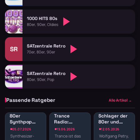
1000 HITS 80s
80er, 90er, Oldies
SATzentrale Retro
SR
70er, 80er, 90er
SATzentrale Retro
80er, 90er, Pop
Passende Ratgeber
Alle Artikel →
80er
Trance
Schlager der
Synthpop
Radio:
80er und
Radio: New
Euphorische
90er
05.07.2026
19.06.2026
12.05.2026
Wave und
Melodien und
kostenlos im
Synthesizer-
Trance ist das
Wolfgang Petry,
elektronische
progressive
Stream hören