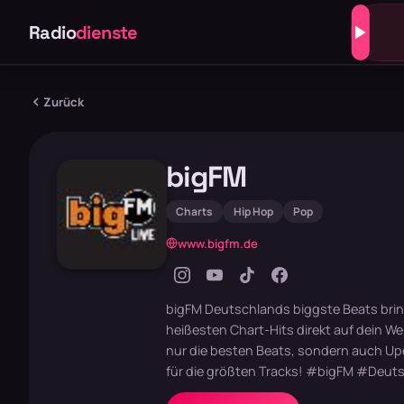
Radio
dienste
Zurück
bigFM
Charts
Hip Hop
Pop
www.bigfm.de
bigFM Deutschlands biggste Beats brin
heißesten Chart-Hits direkt auf dein We
nur die besten Beats, sondern auch Upd
für die größten Tracks! #bigFM #Deut