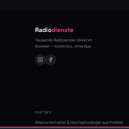
Radio
dienste
Tausende Radiosender direkt im
Browser — kostenlos, ohne App.
PARTNER
Alleinunterhalter & Hochzeitssänger aus Krefeld
KI Niederrhein - Agentur aus Krefeld für den Niederr