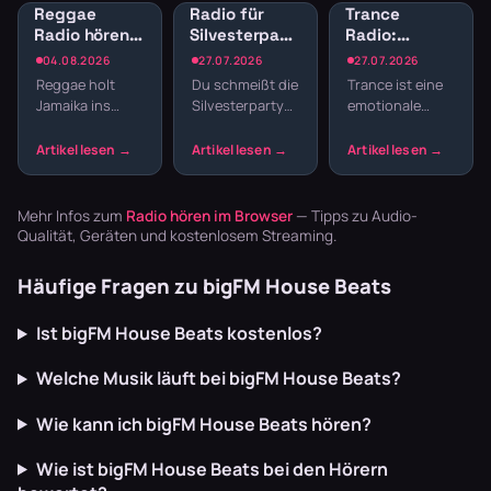
Reggae
Radio für
Trance
Radio hören:
Silvesterparty:
Radio:
Jamaican
Die besten
Melodischer
04.08.2026
27.07.2026
27.07.2026
Vibes und
Sender für
elektronischer
Reggae holt
Du schmeißt die
Trance ist eine
Dancehall
den
Sound für
Jamaika ins
Silvesterparty
emotionale
streamen
Jahreswechsel
Trance-Fans
Wohnzimmer.
und willst nicht
Reise durch
Der entspannte
den ganzen
Build-ups,
Offbeat, tiefe
Abend
Drops und
Basslines und
Playlisten
Melodien, die
die Texte
basteln? Radio
dich mitreißen.
Mehr Infos zum
Radio hören im Browser
— Tipps zu Audio-
schaffen U…
läuft dur…
Hier erfäh…
Qualität, Geräten und kostenlosem Streaming.
Häufige Fragen zu bigFM House Beats
Ist bigFM House Beats kostenlos?
Welche Musik läuft bei bigFM House Beats?
Wie kann ich bigFM House Beats hören?
Wie ist bigFM House Beats bei den Hörern