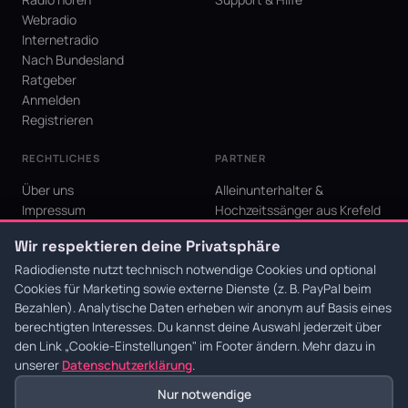
Webradio
Internetradio
Nach Bundesland
Ratgeber
Anmelden
Registrieren
RECHTLICHES
PARTNER
Über uns
Alleinunterhalter &
Impressum
Hochzeitssänger aus Krefeld
Datenschutz
KI Niederrhein - Agentur aus
Wir respektieren deine Privatsphäre
AGB
Krefeld für den Niederrhein
Cookie-Einstellungen
Radiodienste nutzt technisch notwendige Cookies und optional
Cookies für Marketing sowie externe Dienste (z. B. PayPal beim
Bezahlen). Analytische Daten erheben wir anonym auf Basis eines
berechtigten Interesses. Du kannst deine Auswahl jederzeit über
den Link
„Cookie-Einstellungen"
im Footer ändern. Mehr dazu in
© 2026 Radiodienste. Alle Rechte vorbehalten.
·
Datenschutz
·
AGB
·
Impressum
unserer
Datenschutzerklärung
.
Nur notwendige