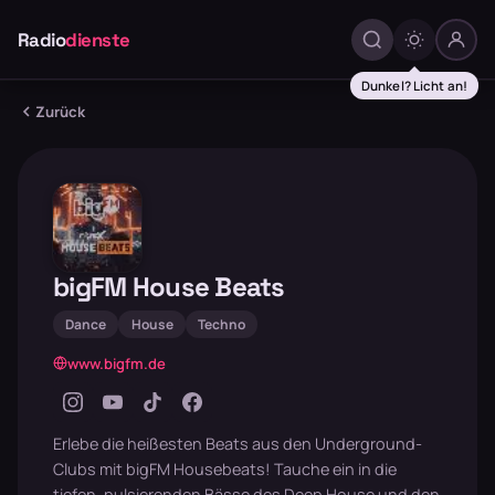
Radio
dienste
Dunkel? Licht an!
Zurück
bigFM House Beats
Dance
House
Techno
www.bigfm.de
Erlebe die heißesten Beats aus den Underground-
Clubs mit bigFM Housebeats! Tauche ein in die
tiefen, pulsierenden Bässe des Deep House und den