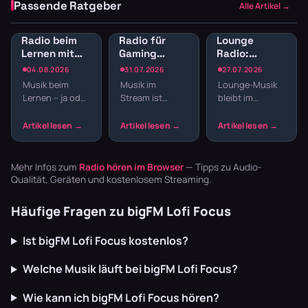
Passende Ratgeber
Alle Artikel →
Radio beim
Radio für
Lounge
Lernen mit
Gaming
Radio:
Gesang:
Streams:
Entspannte
04.08.2026
31.07.2026
27.07.2026
Welche
GEMA-freie
Hintergrundmusik
Musik beim
Musik im
Lounge-Musik
Musik lenkt
Sender für
für Arbeit
Lernen – ja oder
Stream ist
bleibt im
nicht ab?
Streamer
und Café-
nein? Die Frage
riskant. Ein
Hintergrund,
Feeling
ist
falscher Track,
ohne langweilig
komplizierter,
und dein VOD
zu werden. Sie
wenn Gesang
wird
eignet sich für
im Spiel ist.
stummgeschaltet
konzentriertes
Mehr Infos zum
Radio hören im Browser
— Tipps zu Audio-
Während ins…
oder du
Ar…
Qualität, Geräten und kostenlosem Streaming.
kassierst…
Häufige Fragen zu bigFM Lofi Focus
Ist bigFM Lofi Focus kostenlos?
Welche Musik läuft bei bigFM Lofi Focus?
Wie kann ich bigFM Lofi Focus hören?