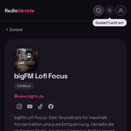
Radio
dienste
Dunkel? Licht an!
Zurück
bigFM Lofi Focus
Chillout
www.bigfm.de
bigFM Lofi Focus: Dein Soundtrack für maximale
Konzentration und pure Entspannung. Genieße die
chilligsten Beats, die deine Gedanken fließen lassen