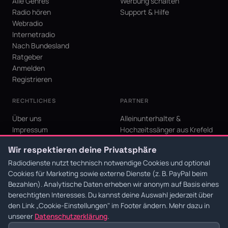
Alle Genres
Werbung schalten
Radio hören
Support & Hilfe
Webradio
Internetradio
Nach Bundesland
Ratgeber
Anmelden
Registrieren
RECHTLICHES
PARTNER
Über uns
Alleinunterhalter &
Impressum
Hochzeitssänger aus Krefeld
Datenschutz
KI Niederrhein - Agentur aus
Wir respektieren deine Privatsphäre
AGB
Krefeld für den Niederrhein
Cookie-Einstellungen
Radiodienste nutzt technisch notwendige Cookies und optional
Cookies für Marketing sowie externe Dienste (z. B. PayPal beim
Bezahlen). Analytische Daten erheben wir anonym auf Basis eines
berechtigten Interesses. Du kannst deine Auswahl jederzeit über
den Link
„Cookie-Einstellungen"
im Footer ändern. Mehr dazu in
© 2026 Radiodienste. Alle Rechte vorbehalten.
·
Datenschutz
·
AGB
·
Impressum
unserer
Datenschutzerklärung
.