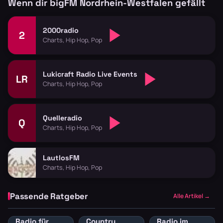
Wenn dir bigFM Nordrhein-Westfalen gefällt
2000radio
2
Charts, Hip Hop, Pop
Lukicraft Radio Live Events
LR
Charts, Hip Hop, Pop
Quelleradio
Q
Charts, Hip Hop, Pop
LautlosFM
Charts, Hip Hop, Pop
Passende Ratgeber
Alle Artikel →
Radio für
Country
Radio im