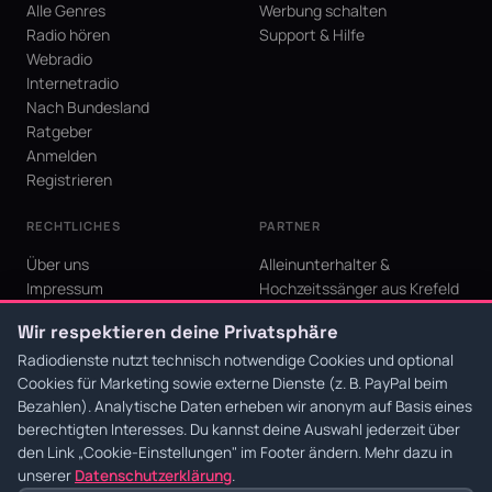
Alle Genres
Werbung schalten
Radio hören
Support & Hilfe
Webradio
Internetradio
Nach Bundesland
Ratgeber
Anmelden
Registrieren
RECHTLICHES
PARTNER
Über uns
Alleinunterhalter &
Impressum
Hochzeitssänger aus Krefeld
Datenschutz
KI Niederrhein - Agentur aus
Wir respektieren deine Privatsphäre
AGB
Krefeld für den Niederrhein
Cookie-Einstellungen
Radiodienste nutzt technisch notwendige Cookies und optional
Cookies für Marketing sowie externe Dienste (z. B. PayPal beim
Bezahlen). Analytische Daten erheben wir anonym auf Basis eines
berechtigten Interesses. Du kannst deine Auswahl jederzeit über
den Link
„Cookie-Einstellungen"
im Footer ändern. Mehr dazu in
© 2026 Radiodienste. Alle Rechte vorbehalten.
·
Datenschutz
·
AGB
·
Impressum
unserer
Datenschutzerklärung
.