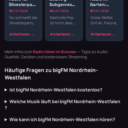
Silvesterparty:
Subgenres
Garten:
Die besten
Radio:
Sender für
27.07.2026
24.07.2026
13.07.2026
Sender für
Bluegrass,
Gartenparty
Du schmeißt die
Nashville-Pop
Gutes Wetter,
den
Honky Tonk
und
Silvesterparty
ist nicht alles.
Grill an, Freunde
Jahreswechsel
und
Grillabend
und willst nicht
Country hat
da – fehlt nur
Americana
den ganzen
Wurzeln, die
noch die
Abend
tiefer reichen –
passende
Playlisten
von Bill
Musik. Welcher
basteln? Radio
Monroes
Sender im
Mehr Infos zum
Radio hören im Browser
— Tipps zu Audio-
läuft dur…
Bluegrass …
Garten läu…
Qualität, Geräten und kostenlosem Streaming.
Häufige Fragen zu bigFM Nordrhein-
Westfalen
Ist bigFM Nordrhein-Westfalen kostenlos?
Welche Musik läuft bei bigFM Nordrhein-Westfalen
?
Wie kann ich bigFM Nordrhein-Westfalen hören?