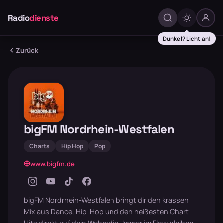
Radio
dienste
Dunkel? Licht an!
Zurück
bigFM Nordrhein-Westfalen
Charts
Hip Hop
Pop
www.bigfm.de
bigFM Nordrhein-Westfalen bringt dir den krassen
Mix aus Dance, Hip-Hop und den heißesten Chart-
Hits direkt auf dein Webradio. Immer im Flow bleiben –