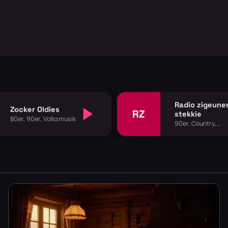
Radio zigeune
Zocker Oldies
RZ
stekkie
80er, 90er, Volksmusik
90er, Country,
Volksmusik