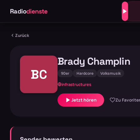
Radio
dienste
Zurück
Brady Champlin
BC
90er
Hardcore
Volksmusik
infrastructures
Jetzt hören
Zu Favorite
Sender bewerten