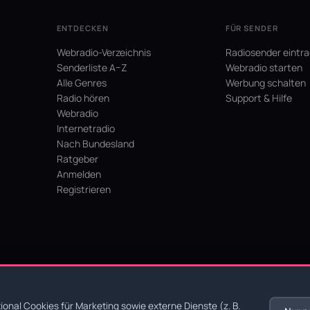
ENTDECKEN
FÜR SENDER
Webradio-Verzeichnis
Radiosender eintr
Senderliste A–Z
Webradio starten
Alle Genres
Werbung schalten
Radio hören
Support & Hilfe
Webradio
Internetradio
Nach Bundesland
Ratgeber
Anmelden
Registrieren
hein
onal Cookies für Marketing sowie externe Dienste (z. B.