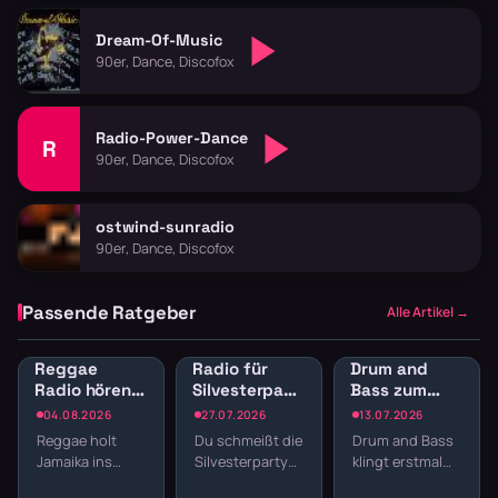
Dream-Of-Music
90er, Dance, Discofox
Radio-Power-Dance
R
90er, Dance, Discofox
ostwind-sunradio
90er, Dance, Discofox
Passende Ratgeber
Alle Artikel →
Reggae
Radio für
Drum and
Radio hören:
Silvesterparty:
Bass zum
Jamaican
Die besten
Lernen:
04.08.2026
27.07.2026
13.07.2026
Vibes und
Sender für
Konzentration
Reggae holt
Du schmeißt die
Drum and Bass
Dancehall
den
durch
Jamaika ins
Silvesterparty
klingt erstmal
streamen
Jahreswechsel
schnelle
Wohnzimmer.
und willst nicht
nach Club,
Breaks