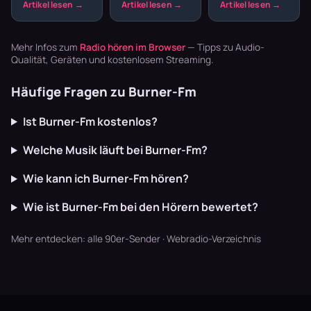
Der entspannte
den ganzen
nicht nach
Offbeat, tiefe
Abend
Schreibtisch.
Basslines und
Playlisten
Aber gerade die
die Texte
basteln? Radio
schnellen
Mehr Infos zum
Radio hören im Browser
— Tipps zu Audio-
schaffen U…
läuft dur…
Breaks oh…
Qualität, Geräten und kostenlosem Streaming.
Häufige Fragen zu Burner-Fm
Ist Burner-Fm kostenlos?
Welche Musik läuft bei Burner-Fm?
Wie kann ich Burner-Fm hören?
Wie ist Burner-Fm bei den Hörern bewertet?
Mehr entdecken:
alle 90er-Sender
·
Webradio-Verzeichnis