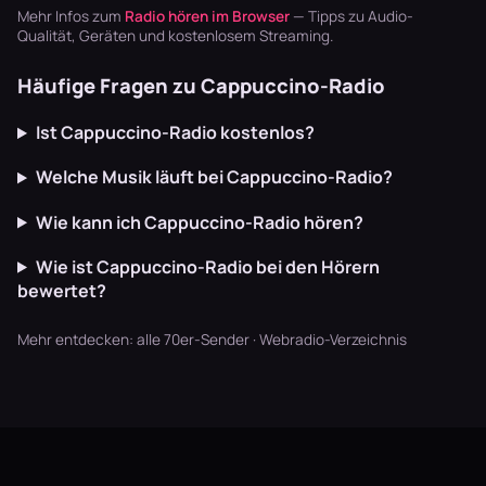
und Gitarren,
Hier laufen Dark
nimmt die
Mehr Infos zum
Radio hören im Browser
— Tipps zu Audio-
die m…
Wave,…
Energie von
Qualität, Geräten und kostenlosem Streaming.
Rock, lässt ab…
Häufige Fragen zu Cappuccino-Radio
Ist Cappuccino-Radio kostenlos?
Welche Musik läuft bei Cappuccino-Radio?
Wie kann ich Cappuccino-Radio hören?
Wie ist Cappuccino-Radio bei den Hörern
bewertet?
Mehr entdecken:
alle 70er-Sender
·
Webradio-Verzeichnis