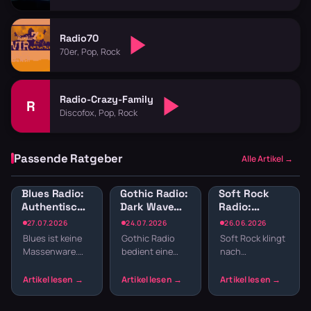
Radio70
70er, Pop, Rock
Radio-Crazy-Family
R
Discofox, Pop, Rock
Passende Ratgeber
Alle Artikel →
Blues Radio:
Gothic Radio:
Soft Rock
Authentische
Dark Wave
Radio:
Blues-Sender
und
Sanfte
27.07.2026
24.07.2026
26.06.2026
online hören
Alternative
Gitarren und
Blues ist keine
Gothic Radio
Soft Rock klingt
für schwarze
melodische
Massenware.
bedient eine
nach
Seelen
Balladen
Die Musik lebt
Szene, die sich
Sonntagmorgen
von echten
nicht mit
und
Geschichten,
Mainstream
Küstenstraße.
rauen Stimmen
zufriedengibt.
Das Genre