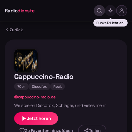
Radio
dienste
Dunkel? Licht an!
Zurück
Cappuccino-Radio
70er
Discofox
Rock
cappuccino-radio.de
Wir spielen Discofox, Schlager, und vieles mehr.
Jetzt hören
Zu Favoriten hinzufügen
Teilen