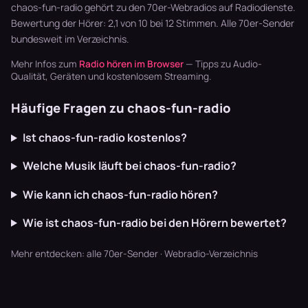
Synthpop war
zappen, bis…
chaos-fun-radio gehört zu den 70er-Webradios auf Radiodienste.
der Sound…
Bewertung der Hörer: 2,1 von 10 bei 12 Stimmen. Alle
70er-Sender
bundesweit im Verzeichnis.
Mehr Infos zum
Radio hören im Browser
— Tipps zu Audio-
Qualität, Geräten und kostenlosem Streaming.
Häufige Fragen zu chaos-fun-radio
Ist chaos-fun-radio kostenlos?
Welche Musik läuft bei chaos-fun-radio?
Wie kann ich chaos-fun-radio hören?
Wie ist chaos-fun-radio bei den Hörern bewertet?
Mehr entdecken:
alle 70er-Sender
·
Webradio-Verzeichnis