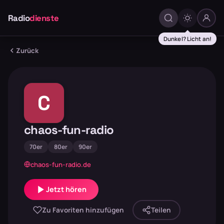
Radio
dienste
Dunkel? Licht an!
Zurück
C
chaos-fun-radio
70er
80er
90er
chaos-fun-radio.de
Jetzt hören
Zu Favoriten hinzufügen
Teilen