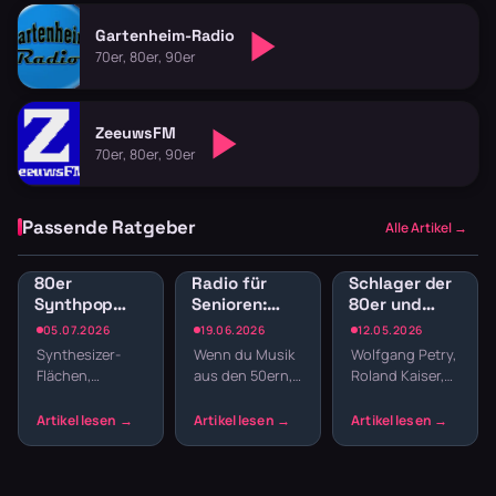
Gartenheim-Radio
70er, 80er, 90er
ZeeuwsFM
70er, 80er, 90er
Passende Ratgeber
Alle Artikel →
80er
Radio für
Schlager der
Synthpop
Senioren:
80er und
Radio: New
Musik der
90er
05.07.2026
19.06.2026
12.05.2026
Wave und
50er, 60er
kostenlos im
Synthesizer-
Wenn du Musik
Wolfgang Petry,
elektronische
und 70er
Stream hören
Flächen,
aus den 50ern,
Roland Kaiser,
Hits
Jahre
melancholische
60ern oder
Matthias Reim –
streamen
Melodien und
70ern hören
die Schlager-
präzise
willst, ohne
Ära der 80er
Drumcomputer-
durch moderne
und 90er hat
Beats –
Charts zu
Klassiker herv…