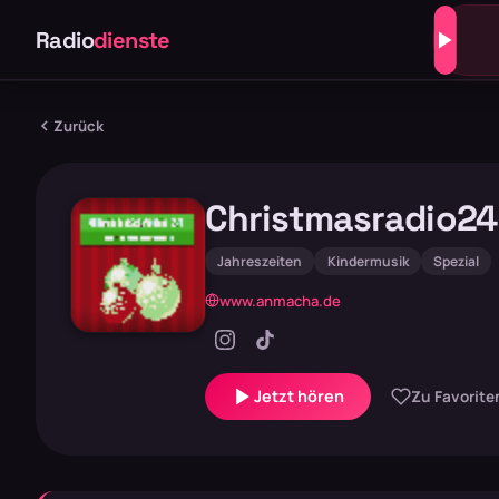
Radio
dienste
Zurück
Christmasradio24
Jahreszeiten
Kindermusik
Spezial
www.anmacha.de
Jetzt hören
Zu Favorite