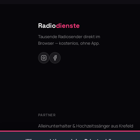
Radio
dienste
Tausende Radiosender direkt im
Browser — kostenlos, ohne App.
PARTNER
Alleinunterhalter & Hochzeitssänger aus Krefeld
KI Niederrhein - Agentur aus Krefeld für den Niederr