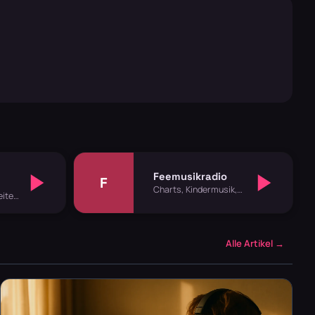
Feemusikradio
F
Charts, Kindermusik,
iten,
Spezial
Alle Artikel →