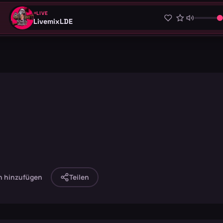
LIVE
LivemixLDE
n hinzufügen
Teilen