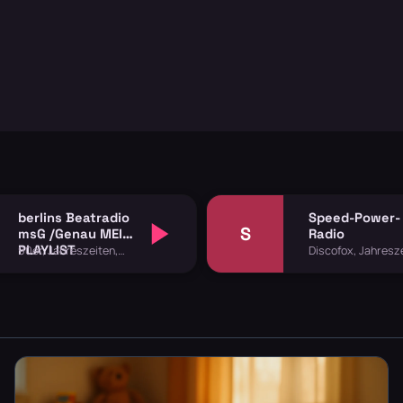
berlins Beatradio
Speed-Power-
S
msG /Genau MEINE
Radio
PLAYLIST
90er, Jahreszeiten,
Discofox, Jahresze
Spezial
Spezial