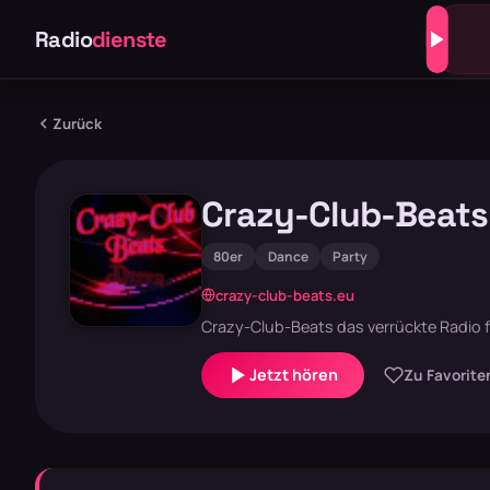
Radio
dienste
Zurück
Crazy-Club-Beats
80er
Dance
Party
crazy-club-beats.eu
Crazy-Club-Beats das verrückte Radio 
Jetzt hören
Zu Favorite