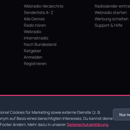
Webradio-Verzeichnis
Radiosender eintr
Senderliste A–Z
Webradio starten
Alle Genres
Werbung schalten
Radio hören
Support & Hilfe
Webradio
Internetradio
Nach Bundesland
Ratgeber
Anmelden
Registrieren
hein
onal Cookies für Marketing sowie externe Dienste (z. B.
Nur n
nym auf Basis eines berechtigten Interesses. Du kannst deine
chutz
·
AGB
·
Impressum
Footer ändern. Mehr dazu in unserer
Datenschutzerklärung
.