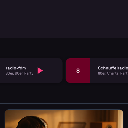
radio-fdm
Schnuffelradi
S
80er, 90er, Party
80er, Charts, Part