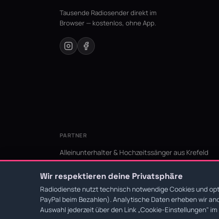
Tausende Radiosender direkt im
Browser — kostenlos, ohne App.
PARTNER
Alleinunterhalter & Hochzeitssänger aus Krefeld
KI Niederrhein - Agentur aus Krefeld für den Niederr
Wir respektieren deine Privatsphäre
Radiodienste nutzt technisch notwendige Cookies und opti
PayPal beim Bezahlen). Analytische Daten erheben wir ano
© 2026 Radiodienste. Alle Rechte vorbehalten.
·
Datens
Auswahl jederzeit über den Link
„Cookie-Einstellungen"
im 