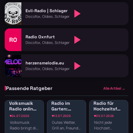
Evil-Radio | Schlager
Discofox, Oldies, Schlager
Radio Oxnfurt
RO
Discofox, Oldies, Schlager
herzensmelodie.eu
Discofox, Oldies, Schlager
Passende Ratgeber
Alle Artikel →
Volksmusik
Radio im
Radio für
Radio online:
Garten:
Hochzeitsfeier:
Traditionelle
Sender für
Sender für
24.07.2026
13.07.2026
05.07.2026
Klänge und
Gartenparty
Empfang,
Volksmusik
Gutes Wetter,
Nicht jede
Blasmusik
und
Dinner und
Radio bringt dir
Grill an, Freunde
Hochzeit
Grillabend
Party