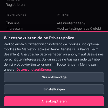
Registrieren
RECHTLICHES
PARTNER
Über uns
Alleinunterhalter &
Impressum
Hochzeitssänger aus Krefeld
Datenschutz
KI Niederrhein - Agentur aus
Wir respektieren deine Privatsphäre
AGB
Krefeld für den Niederrhein
Cookie-Einstellungen
Radiodienste nutzt technisch notwendige Cookies und optional
Cookies für Marketing sowie externe Dienste (z. B. PayPal beim
Bezahlen). Analytische Daten erheben wir anonym auf Basis eines
berechtigten Interesses. Du kannst deine Auswahl jederzeit über
den Link
„Cookie-Einstellungen"
im Footer ändern. Mehr dazu in
© 2026 Radiodienste. Alle Rechte vorbehalten.
·
Datenschutz
·
AGB
·
Impressum
unserer
Datenschutzerklärung
.
Nur notwendige
Einstellungen
Alle akzeptieren