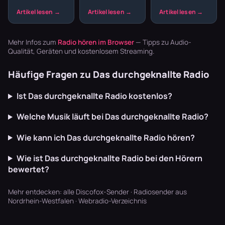
echte Tradition
da – fehlt nur
braucht einen
ins
noch die
DJ. Webradio
Wohnzimmer:
passende
liefert
Zither,
Musik. Welcher
durchgehend
Akkordeon,
Sender im
Musik für alle
Mehr Infos zum
Radio hören im Browser
— Tipps zu Audio-
Blaskapellen.
Garten läu…
Phasen – vom
Qualität, Geräten und kostenlosem Streaming.
Keine v…
Sekte…
Häufige Fragen zu Das durchgeknallte Radio
Ist Das durchgeknallte Radio kostenlos?
Welche Musik läuft bei Das durchgeknallte Radio?
Wie kann ich Das durchgeknallte Radio hören?
Wie ist Das durchgeknallte Radio bei den Hörern
bewertet?
Mehr entdecken:
alle Discofox-Sender
·
Radiosender aus
Nordrhein-Westfalen
·
Webradio-Verzeichnis