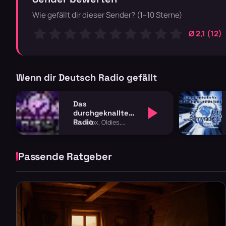
Wie gefällt dir dieser Sender? (1–10 Sterne)
Ø 2,1 (12)
Wenn dir Deutsch Radio gefällt
Das
durchgeknallte
Radio
Discofox, Oldies,
Schlager
Passende Ratgeber