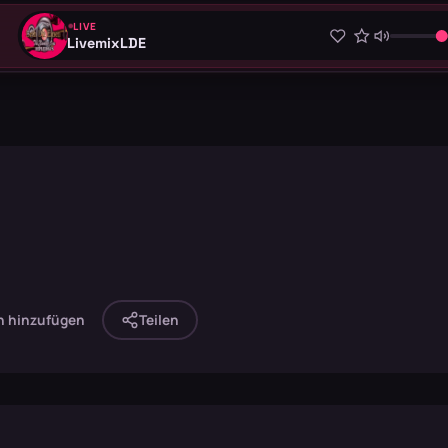
LIVE
LivemixLDE
n hinzufügen
Teilen