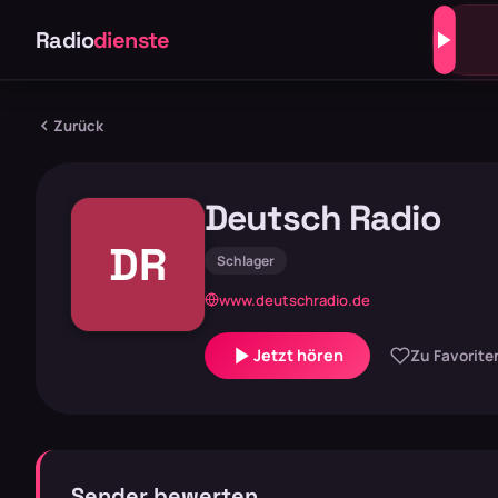
Radio
dienste
Zurück
Deutsch Radio
DR
Schlager
www.deutschradio.de
Jetzt hören
Zu Favorite
Sender bewerten