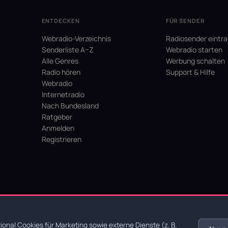
ENTDECKEN
FÜR SENDER
Webradio-Verzeichnis
Radiosender eintr
Senderliste A–Z
Webradio starten
Alle Genres
Werbung schalten
Radio hören
Support & Hilfe
Webradio
Internetradio
Nach Bundesland
Ratgeber
Anmelden
Registrieren
hein
onal Cookies für Marketing sowie externe Dienste (z. B.