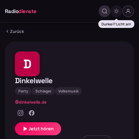
Radio
dienste
Dunkel? Licht an!
Zurück
D
Dinkelwelle
Party
Schlager
Volksmusik
dinkelwelle.de
Jetzt hören