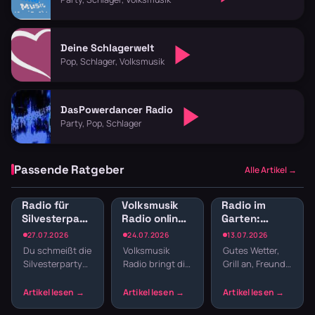
Deine Schlagerwelt
Pop, Schlager, Volksmusik
DasPowerdancer Radio
Party, Pop, Schlager
Passende Ratgeber
Alle Artikel →
Radio für
Volksmusik
Radio im
Silvesterparty:
Radio online:
Garten:
Die besten
Traditionelle
Sender für
27.07.2026
24.07.2026
13.07.2026
Sender für
Klänge und
Gartenparty
Du schmeißt die
Volksmusik
Gutes Wetter,
den
Blasmusik
und
Silvesterparty
Radio bringt dir
Grill an, Freunde
Jahreswechsel
Grillabend
und willst nicht
echte Tradition
da – fehlt nur
den ganzen
ins
noch die
Abend
Wohnzimmer:
passende