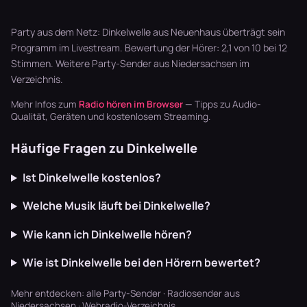
Playlisten
Zither,
Musik. Welcher
basteln? Radio
Akkordeon,
Sender im
läuft dur…
Blaskapellen.
Garten läu…
Party aus dem Netz: Dinkelwelle aus Neuenhaus überträgt sein
Keine v…
Programm im Livestream. Bewertung der Hörer: 2,1 von 10 bei 12
Stimmen. Weitere
Party-Sender aus Niedersachsen
im
Verzeichnis.
Mehr Infos zum
Radio hören im Browser
— Tipps zu Audio-
Qualität, Geräten und kostenlosem Streaming.
Häufige Fragen zu Dinkelwelle
Ist Dinkelwelle kostenlos?
Welche Musik läuft bei Dinkelwelle?
Wie kann ich Dinkelwelle hören?
Wie ist Dinkelwelle bei den Hörern bewertet?
Mehr entdecken:
alle Party-Sender
·
Radiosender aus
Niedersachsen
·
Webradio-Verzeichnis