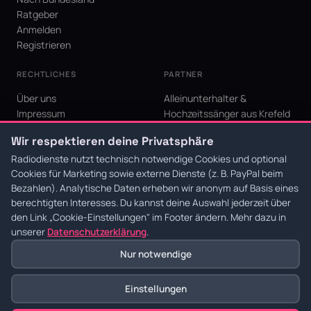
Ratgeber
Anmelden
Registrieren
RECHTLICHES
PARTNER
Über uns
Alleinunterhalter &
Impressum
Hochzeitssänger aus Krefeld
Datenschutz
KI Niederrhein - Agentur aus
Wir respektieren deine Privatsphäre
AGB
Krefeld für den Niederrhein
Cookie-Einstellungen
Radiodienste nutzt technisch notwendige Cookies und optional
Cookies für Marketing sowie externe Dienste (z. B. PayPal beim
Bezahlen). Analytische Daten erheben wir anonym auf Basis eines
berechtigten Interesses. Du kannst deine Auswahl jederzeit über
den Link
„Cookie-Einstellungen"
im Footer ändern. Mehr dazu in
© 2026 Radiodienste. Alle Rechte vorbehalten.
·
Datenschutz
·
AGB
·
Impressum
unserer
Datenschutzerklärung
.
Nur notwendige
Einstellungen