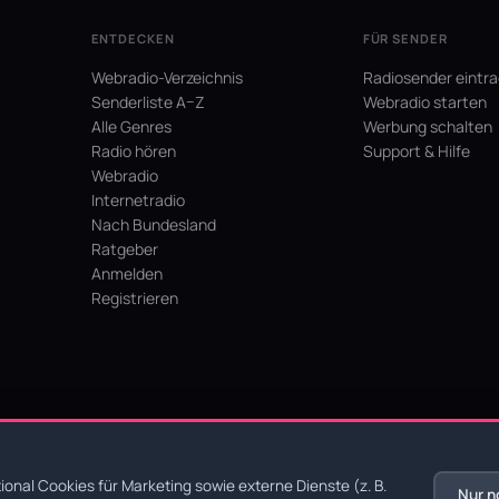
ENTDECKEN
FÜR SENDER
Webradio-Verzeichnis
Radiosender eintr
Senderliste A–Z
Webradio starten
Alle Genres
Werbung schalten
Radio hören
Support & Hilfe
Webradio
Internetradio
Nach Bundesland
Ratgeber
Anmelden
Registrieren
hein
onal Cookies für Marketing sowie externe Dienste (z. B.
Nur n