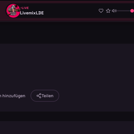
LIVE
LivemixLDE
n hinzufügen
Teilen