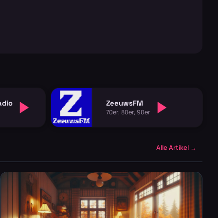
adio
ZeeuwsFM
70er, 80er, 90er
Alle Artikel →