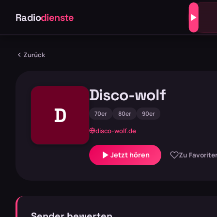
Radio
dienste
Zurück
Disco-wolf
D
70er
80er
90er
disco-wolf.de
Jetzt hören
Zu Favorite
Sender bewerten