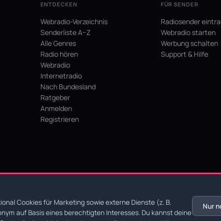
ENTDECKEN
FÜR SENDER
Webradio-Verzeichnis
Radiosender eintr
Senderliste A–Z
Webradio starten
Alle Genres
Werbung schalten
Radio hören
Support & Hilfe
Webradio
Internetradio
Nach Bundesland
Ratgeber
Anmelden
Registrieren
hein
onal Cookies für Marketing sowie externe Dienste (z. B.
Nur n
nym auf Basis eines berechtigten Interesses. Du kannst deine
chutz
·
AGB
·
Impressum