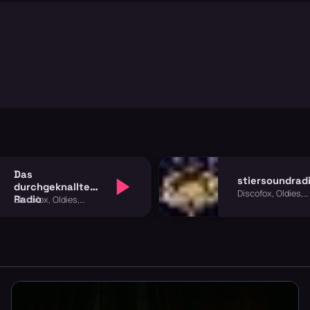
Das
stiersoundrad
durchgeknallte
Discofox, Oldies,
Radio
Discofox, Oldies,
Schlager
Schlager