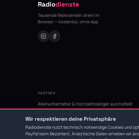
Radio
dienste
Tausende Radiosender direkt im
Browser — kostenlos, ohne App.
PARTNER
Alleinunterhalter & Hochzeitssänger aus Krefeld
KI Niederrhein - Agentur aus Krefeld für den Niederr
Wir respektieren deine Privatsphäre
Radiodienste nutzt technisch notwendige Cookies und opti
PayPal beim Bezahlen). Analytische Daten erheben wir ano
© 2026 Radiodienste. Alle Rechte vorbehalten.
·
Datens