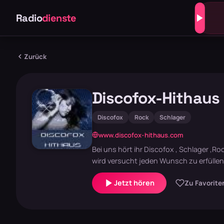
Radio
dienste
Zurück
Discofox-Hithaus
Discofox
Rock
Schlager
www.discofox-hithaus.com
Bei uns hört ihr Discofox , Schlager ,
wird versucht jeden Wunsch zu erfüllen.
Jetzt hören
Zu Favorite