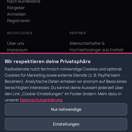
Nach Bundesland
Ratgeber
Anmelden
Registrieren
RECHTLICHES
PARTNER
Über uns
Alleinunterhalter &
Impressum
Hochzeitssänger aus Krefeld
Datenschutz
KI Niederrhein - Agentur aus
Wir respektieren deine Privatsphäre
AGB
Krefeld für den Niederrhein
Cookie-Einstellungen
Radiodienste nutzt technisch notwendige Cookies und optional
Cookies für Marketing sowie externe Dienste (z. B. PayPal beim
Bezahlen). Analytische Daten erheben wir anonym auf Basis eines
berechtigten Interesses. Du kannst deine Auswahl jederzeit über
den Link
„Cookie-Einstellungen"
im Footer ändern. Mehr dazu in
© 2026 Radiodienste. Alle Rechte vorbehalten.
·
Datenschutz
·
AGB
·
Impressum
unserer
Datenschutzerklärung
.
Nur notwendige
Einstellungen