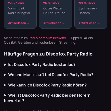
Traditionelle
Sender für
Radio: New
24.07.2026
13.07.2026
05.07.2026
Klänge und
Gartenparty
Wave und
Volksmusik
Gutes Wetter,
Synthesizer-
Blasmusik
und
elektronische
Radio bringt dir
Grill an, Freunde
Flächen,
Grillabend
Hits
echte Tradition
da – fehlt nur
melancholische
ins
noch die
Melodien und
Wohnzimmer:
passende
präzise
Zither,
Musik. Welcher
Drumcomputer-
Akkordeon,
Sender im
Beats –
Mehr Infos zum
Radio hören im Browser
— Tipps zu Audio-
Blaskapellen.
Garten läu…
Synthpop war
Qualität, Geräten und kostenlosem Streaming.
Keine v…
der Sound…
Häufige Fragen zu Discofox Party Radio
Ist Discofox Party Radio kostenlos?
Welche Musik läuft bei Discofox Party Radio?
Wie kann ich Discofox Party Radio hören?
Wie ist Discofox Party Radio bei den Hörern
bewertet?