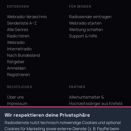
ENTDECKEN
FÜR SENDER
Webradio-Verzeichnis
Radiosender eintragen
Senderliste A–Z
Webradio starten
Alle Genres
Werbung schalten
Radio hören
Support & Hilfe
Webradio
Internetradio
Nach Bundesland
Ratgeber
Anmelden
Registrieren
RECHTLICHES
PARTNER
Über uns
Alleinunterhalter &
Impressum
Hochzeitssänger aus Krefeld
Datenschutz
KI Niederrhein - Agentur aus
Wir respektieren deine Privatsphäre
AGB
Krefeld für den Niederrhein
Cookie-Einstellungen
Radiodienste nutzt technisch notwendige Cookies und optional
Cookies für Marketing sowie externe Dienste (z. B. PayPal beim