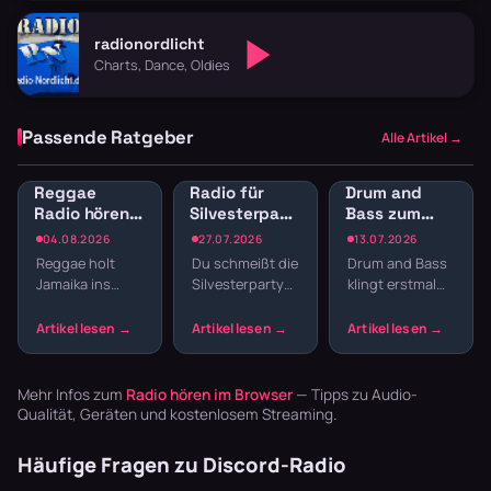
radionordlicht
Charts, Dance, Oldies
Passende Ratgeber
Alle Artikel →
Reggae
Radio für
Drum and
Radio hören:
Silvesterparty:
Bass zum
Jamaican
Die besten
Lernen:
04.08.2026
27.07.2026
13.07.2026
Vibes und
Sender für
Konzentration
Reggae holt
Du schmeißt die
Drum and Bass
Dancehall
den
durch
Jamaika ins
Silvesterparty
klingt erstmal
streamen
Jahreswechsel
schnelle
Wohnzimmer.
und willst nicht
nach Club,
Breaks
Der entspannte
den ganzen
nicht nach
Offbeat, tiefe
Abend
Schreibtisch.
Basslines und
Playlisten
Aber gerade die
die Texte
basteln? Radio
schnellen
Mehr Infos zum
Radio hören im Browser
— Tipps zu Audio-
schaffen U…
läuft dur…
Breaks oh…
Qualität, Geräten und kostenlosem Streaming.
Häufige Fragen zu Discord-Radio