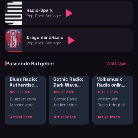
Radio-Spark
Pop, Rock, Schlager
DragonlandRadio
Pop, Rock, Schlager
Passende Ratgeber
Alle Artikel →
Blues Radio:
Gothic Radio:
Volksmusik
Authentische
Dark Wave
Radio online:
Blues-Sender
und
Traditionelle
27.07.2026
24.07.2026
24.07.2026
online hören
Alternative
Klänge und
Blues ist keine
Gothic Radio
Volksmusik
für schwarze
Blasmusik
Massenware.
bedient eine
Radio bringt dir
Seelen
Die Musik lebt
Szene, die sich
echte Tradition
von echten
nicht mit
ins
Geschichten,
Mainstream
Wohnzimmer:
rauen Stimmen
zufriedengibt.
Zither,
und Gitarren,
Hier laufen Dark
Akkordeon,