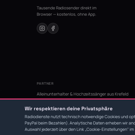
Tausende Radiosender direkt im
Browser — kostenlos, ohne App.
PARTNER
Alleinunterhalter & Hochzeitssänger aus Krefeld
KI Niederrhein - Agentur aus Krefeld für den Niederr
Wir respektieren deine Privatsphäre
Radiodienste nutzt technisch notwendige Cookies und opti
PayPal beim Bezahlen). Analytische Daten erheben wir ano
© 2026 Radiodienste. Alle Rechte vorbehalten.
·
Datens
Auswahl jederzeit über den Link
„Cookie-Einstellungen"
im 