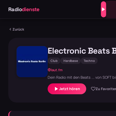
Radio
dienste
Zurück
Electronic Beats B
Club
Hardbase
Techno
laut.fm
Dein Radio mit den Beats ... von SOFT bi
Jetzt hören
Zu Favorite