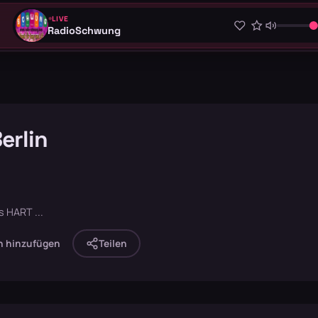
LIVE
RadioSchwung
erlin
s HART ...
n hinzufügen
Teilen