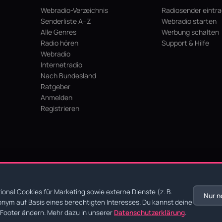
Webradio-Verzeichnis
Radiosender eintr
Senderliste A–Z
Webradio starten
Alle Genres
Werbung schalten
Radio hören
Support & Hilfe
Webradio
Internetradio
Nach Bundesland
Ratgeber
Anmelden
Registrieren
hein
onal Cookies für Marketing sowie externe Dienste (z. B.
Nur n
nym auf Basis eines berechtigten Interesses. Du kannst deine
chutz
·
AGB
·
Impressum
Footer ändern. Mehr dazu in unserer
Datenschutzerklärung
.