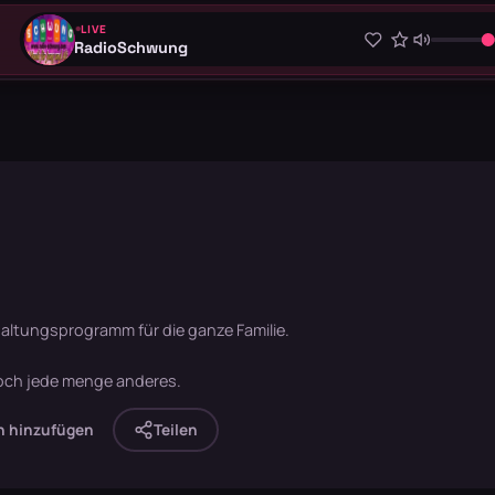
LIVE
RadioSchwung
altungsprogramm für die ganze Familie.
 noch jede menge anderes.
n hinzufügen
Teilen