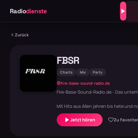
Radio
dienste
Zurück
FBSR
Charts
Mix
Party
fire-base-sound-radio.de
Fire-Base-Sound-Radio.de - Das unterh
Mit Hits aus Allen jahren bis hete und
Jetzt hören
Zu Favorite