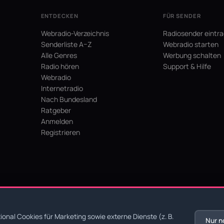
ENTDECKEN
FÜR SENDER
Webradio-Verzeichnis
Radiosender eintr
Senderliste A–Z
Webradio starten
Alle Genres
Werbung schalten
Radio hören
Support & Hilfe
Webradio
Internetradio
Nach Bundesland
Ratgeber
Anmelden
Registrieren
hein
onal Cookies für Marketing sowie externe Dienste (z. B.
Nur n