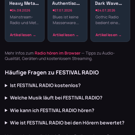
Heavy Metal,
Authentische
Dark Wave
Death Metal
Blues-Sender
und
04.08.2026
27.07.2026
24.07.2026
und mehr im
online hören
Alternative
Mainstream-
Blues ist keine
Gothic Radio
Stream
für schwarze
Radio und Metal
Massenware.
bedient eine
Seelen
passen nicht
Die Musik lebt
Szene, die sich
zusammen. Wer
von echten
nicht mit
Iron Maiden,
Geschichten,
Mainstream
Opeth oder
rauen Stimmen
zufriedengibt.
Gojira hören
und Gitarren,
Hier laufen Dark
Mehr Infos zum
Radio hören im Browser
— Tipps zu Audio-
will, bra…
die m…
Wave,…
Qualität, Geräten und kostenlosem Streaming.
Häufige Fragen zu FESTIVAL RADIO
Ist FESTIVAL RADIO kostenlos?
Welche Musik läuft bei FESTIVAL RADIO?
Wie kann ich FESTIVAL RADIO hören?
Wie ist FESTIVAL RADIO bei den Hörern bewertet?