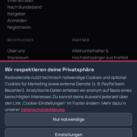
Internetradio
Nach Bundesland
Ratgeber
Anmelden
Registrieren
RECHTLICHES
PARTNER
Über uns
Alleinunterhalter &
Impressum
Hochzeitssänger aus Krefeld
Datenschutz
KI Niederrhein - Agentur aus
Wir respektieren deine Privatsphäre
AGB
Krefeld für den Niederrhein
Cookie-Einstellungen
Radiodienste nutzt technisch notwendige Cookies und optional
Cookies für Marketing sowie externe Dienste (z. B. PayPal beim
Bezahlen). Analytische Daten erheben wir anonym auf Basis eines
berechtigten Interesses. Du kannst deine Auswahl jederzeit über
den Link
„Cookie-Einstellungen"
im Footer ändern. Mehr dazu in
© 2026 Radiodienste. Alle Rechte vorbehalten.
·
Datenschutz
·
AGB
·
Impressum
unserer
Datenschutzerklärung
.
Nur notwendige
Einstellungen