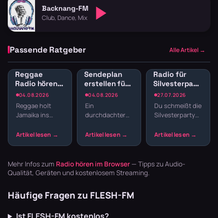
Backnang-FM
Club, Dance, Mix
Passende Ratgeber
Alle Artikel →
Reggae
Sendeplan
Radio für
Radio hören:
erstellen fürs
Silvesterparty:
Jamaican
Webradio:
Die besten
04.08.2026
04.08.2026
27.07.2026
Vibes und
Struktur
Sender für
Reggae holt
Ein
Du schmeißt die
Dancehall
statt
den
Jamaika ins
durchdachter
Silvesterparty
streamen
Zufallsmix
Jahreswechsel
Wohnzimmer.
Sendeplan
und willst nicht
Der entspannte
macht den
den ganzen
Offbeat, tiefe
Unterschied
Abend
Basslines und
zwischen einem
Playlisten
die Texte
beliebigen
basteln? Radio
Mehr Infos zum
Radio hören im Browser
— Tipps zu Audio-
schaffen U…
Musikstream
läuft dur…
Qualität, Geräten und kostenlosem Streaming.
und einem ech…
Häufige Fragen zu FLESH-FM
Ist FLESH-FM kostenlos?