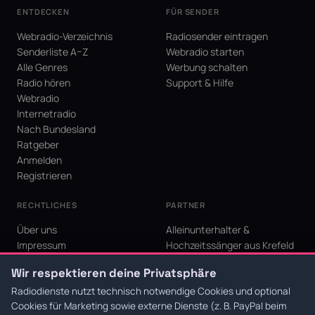
ENTDECKEN
FÜR SENDER
Webradio-Verzeichnis
Radiosender eintragen
Senderliste A–Z
Webradio starten
Alle Genres
Werbung schalten
Radio hören
Support & Hilfe
Webradio
Internetradio
Nach Bundesland
Ratgeber
Anmelden
Registrieren
RECHTLICHES
PARTNER
Über uns
Alleinunterhalter &
Impressum
Hochzeitssänger aus Krefeld
Datenschutz
KI Niederrhein - Agentur aus
Wir respektieren deine Privatsphäre
AGB
Krefeld für den Niederrhein
Cookie-Einstellungen
Radiodienste nutzt technisch notwendige Cookies und optional
Cookies für Marketing sowie externe Dienste (z. B. PayPal beim