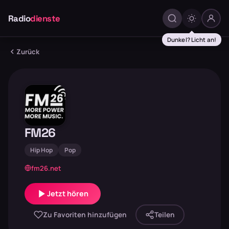
Radio
dienste
Dunkel? Licht an!
Zurück
FM26
Hip Hop
Pop
fm26.net
Jetzt hören
Zu Favoriten hinzufügen
Teilen