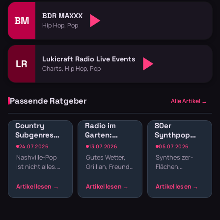
BDR MAXXX
BM
Hip Hop, Pop
Lukicraft Radio Live Events
LR
Charts, Hip Hop, Pop
Passende Ratgeber
Alle Artikel →
Country
Radio im
80er
Subgenres
Garten:
Synthpop
Radio:
Sender für
Radio: New
24.07.2026
13.07.2026
05.07.2026
Bluegrass,
Gartenparty
Wave und
Nashville-Pop
Gutes Wetter,
Synthesizer-
Honky Tonk
und
elektronische
ist nicht alles.
Grill an, Freunde
Flächen,
und
Grillabend
Hits
Country hat
da – fehlt nur
melancholische
Americana
Wurzeln, die
noch die
Melodien und
tiefer reichen –
passende
präzise
von Bill
Musik. Welcher
Drumcomputer-
Monroes
Sender im
Beats –