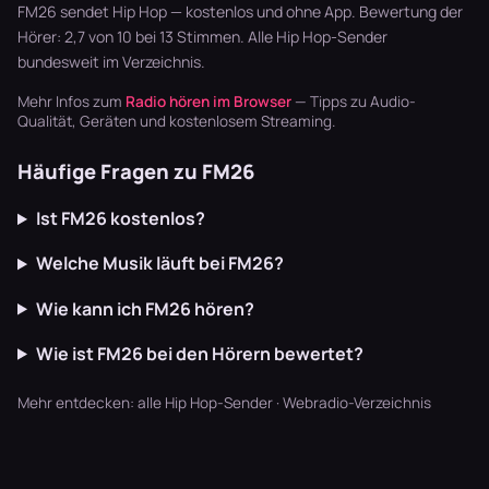
Bluegrass …
Garten läu…
Synthpop war
FM26 sendet Hip Hop — kostenlos und ohne App. Bewertung der
der Sound…
Hörer: 2,7 von 10 bei 13 Stimmen. Alle
Hip Hop-Sender
bundesweit im Verzeichnis.
Mehr Infos zum
Radio hören im Browser
— Tipps zu Audio-
Qualität, Geräten und kostenlosem Streaming.
Häufige Fragen zu FM26
Ist FM26 kostenlos?
Welche Musik läuft bei FM26?
Wie kann ich FM26 hören?
Wie ist FM26 bei den Hörern bewertet?
Mehr entdecken:
alle Hip Hop-Sender
·
Webradio-Verzeichnis