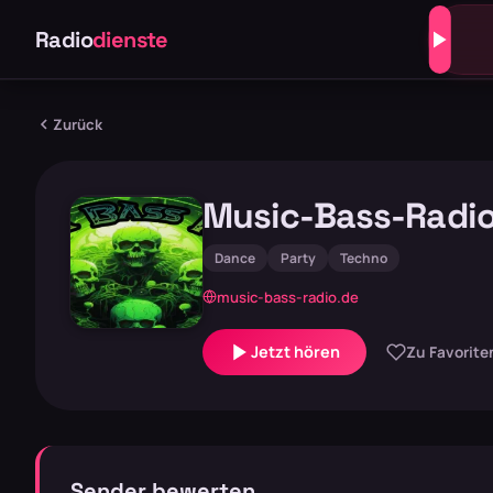
Radio
dienste
Zurück
Music-Bass-Radi
Dance
Party
Techno
music-bass-radio.de
Jetzt hören
Zu Favorite
Sender bewerten