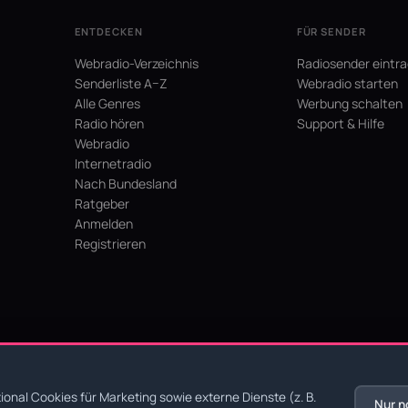
ENTDECKEN
FÜR SENDER
Webradio-Verzeichnis
Radiosender eintr
Senderliste A–Z
Webradio starten
Alle Genres
Werbung schalten
Radio hören
Support & Hilfe
Webradio
Internetradio
Nach Bundesland
Ratgeber
Anmelden
Registrieren
hein
onal Cookies für Marketing sowie externe Dienste (z. B.
Nur n