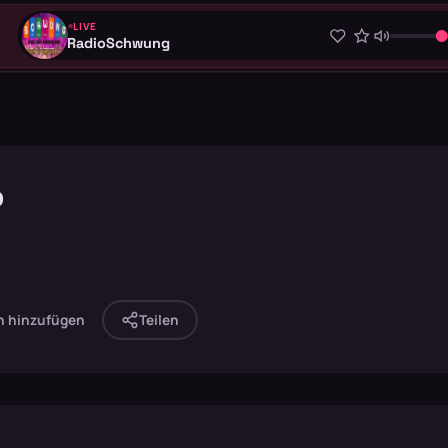
LIVE
RadioSchwung
o
n hinzufügen
Teilen