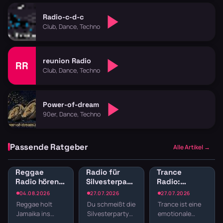
Radio-c-d-c
Club, Dance, Techno
reunion Radio
RR
Club, Dance, Techno
Power-of-dream
90er, Dance, Techno
Passende Ratgeber
Alle Artikel →
Reggae
Radio für
Trance
Radio hören:
Silvesterparty:
Radio:
Jamaican
Die besten
Melodischer
04.08.2026
27.07.2026
27.07.2026
Vibes und
Sender für
elektronischer
Reggae holt
Du schmeißt die
Trance ist eine
Dancehall
den
Sound für
Jamaika ins
Silvesterparty
emotionale
streamen
Jahreswechsel
Trance-Fans