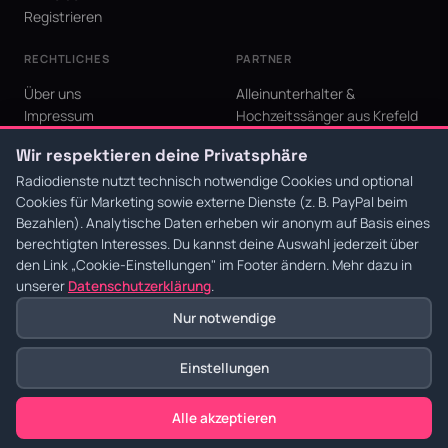
Registrieren
RECHTLICHES
PARTNER
Über uns
Alleinunterhalter &
Impressum
Hochzeitssänger aus Krefeld
Datenschutz
KI Niederrhein - Agentur aus
Wir respektieren deine Privatsphäre
AGB
Krefeld für den Niederrhein
Cookie-Einstellungen
Radiodienste nutzt technisch notwendige Cookies und optional
Cookies für Marketing sowie externe Dienste (z. B. PayPal beim
Bezahlen). Analytische Daten erheben wir anonym auf Basis eines
berechtigten Interesses. Du kannst deine Auswahl jederzeit über
den Link
„Cookie-Einstellungen"
im Footer ändern. Mehr dazu in
© 2026 Radiodienste. Alle Rechte vorbehalten.
·
Datenschutz
·
AGB
·
Impressum
unserer
Datenschutzerklärung
.
Nur notwendige
Einstellungen
Alle akzeptieren