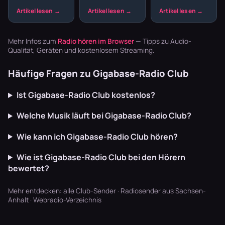
Wohnzimmer.
und willst nicht
Reise durch
Der entspannte
den ganzen
Build-ups,
Offbeat, tiefe
Abend
Drops und
Basslines und
Playlisten
Melodien, die
die Texte
basteln? Radio
dich mitreißen.
Mehr Infos zum
Radio hören im Browser
— Tipps zu Audio-
schaffen U…
läuft dur…
Hier erfäh…
Qualität, Geräten und kostenlosem Streaming.
Häufige Fragen zu Gigabase-Radio Club
Ist Gigabase-Radio Club kostenlos?
Welche Musik läuft bei Gigabase-Radio Club?
Wie kann ich Gigabase-Radio Club hören?
Wie ist Gigabase-Radio Club bei den Hörern
bewertet?
Mehr entdecken:
alle Club-Sender
·
Radiosender aus Sachsen-
Anhalt
·
Webradio-Verzeichnis