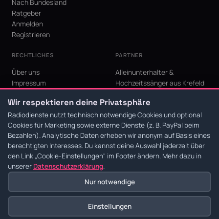
Nach Bundesland
Ratgeber
Anmelden
Registrieren
RECHTLICHES
PARTNER
Über uns
Alleinunterhalter &
Impressum
Hochzeitssänger aus Krefeld
Datenschutz
KI Niederrhein - Agentur aus
Wir respektieren deine Privatsphäre
AGB
Krefeld für den Niederrhein
Cookie-Einstellungen
Radiodienste nutzt technisch notwendige Cookies und optional
Cookies für Marketing sowie externe Dienste (z. B. PayPal beim
Bezahlen). Analytische Daten erheben wir anonym auf Basis eines
berechtigten Interesses. Du kannst deine Auswahl jederzeit über
den Link
„Cookie-Einstellungen"
im Footer ändern. Mehr dazu in
© 2026 Radiodienste. Alle Rechte vorbehalten.
·
Datenschutz
·
AGB
·
Impressum
unserer
Datenschutzerklärung
.
Nur notwendige
Einstellungen