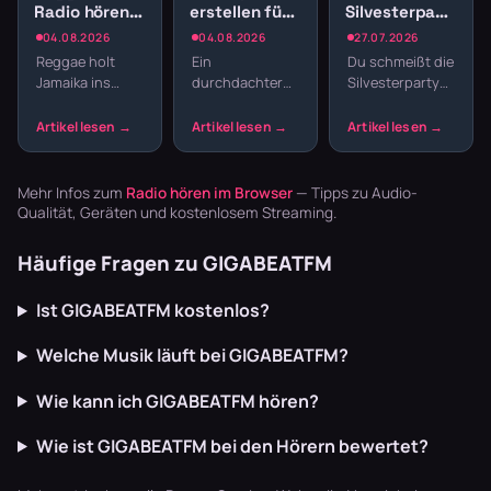
Radio hören:
erstellen fürs
Silvesterparty:
Jamaican
Webradio:
Die besten
04.08.2026
04.08.2026
27.07.2026
Vibes und
Struktur
Sender für
Reggae holt
Ein
Du schmeißt die
Dancehall
statt
den
Jamaika ins
durchdachter
Silvesterparty
streamen
Zufallsmix
Jahreswechsel
Wohnzimmer.
Sendeplan
und willst nicht
Der entspannte
macht den
den ganzen
Offbeat, tiefe
Unterschied
Abend
Basslines und
zwischen einem
Playlisten
die Texte
beliebigen
basteln? Radio
Mehr Infos zum
Radio hören im Browser
— Tipps zu Audio-
schaffen U…
Musikstream
läuft dur…
Qualität, Geräten und kostenlosem Streaming.
und einem ech…
Häufige Fragen zu GIGABEATFM
Ist GIGABEATFM kostenlos?
Welche Musik läuft bei GIGABEATFM?
Wie kann ich GIGABEATFM hören?
Wie ist GIGABEATFM bei den Hörern bewertet?