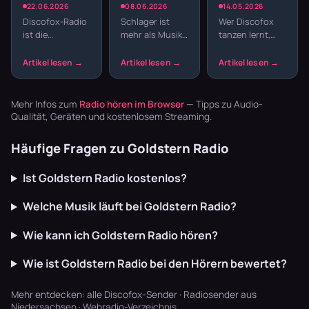
besten
Deutsche
Tanzkurse:
22.06.2026
08.06.2026
14.05.2026
Sender zum
Volksmusik
Die besten
Discofox-Radio
Schlager ist
Wer Discofox
Tanzen
und Party-
Sender zum
ist die
mehr als Musik
tanzen lernt,
Hits
Üben
Tanzfläche für
– es ist
braucht die
streamen
daheim —
Lebensgefühl.
richtige Musik
durchgehender
Zwischen
zum Üben.
Takt, von
Andrea Berg,
Nicht jeder
Schlager bis
Roland Kaiser
Sender liefert
Mehr Infos zum
Radio hören im Browser
— Tipps zu Audio-
Pop. Hier die
und modernen
das gleic…
Qualität, Geräten und kostenlosem Streaming.
Se…
…
Häufige Fragen zu Goldstern Radio
Ist Goldstern Radio kostenlos?
Welche Musik läuft bei Goldstern Radio?
Wie kann ich Goldstern Radio hören?
Wie ist Goldstern Radio bei den Hörern bewertet?
Mehr entdecken:
alle Discofox-Sender
·
Radiosender aus
Niedersachsen
·
Webradio-Verzeichnis