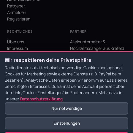
Ratgeber
Anmelden
Registrieren
RECHTLICHES
PARTNER
Über uns
Alleinunterhalter &
Impressum
Hochzeitssänger aus Krefeld
Datenschutz
KI Niederrhein - Agentur aus
Wir respektieren deine Privatsphäre
AGB
Krefeld für den Niederrhein
Cookie-Einstellungen
Radiodienste nutzt technisch notwendige Cookies und optional
Cookies für Marketing sowie externe Dienste (z. B. PayPal beim
Bezahlen). Analytische Daten erheben wir anonym auf Basis eines
berechtigten Interesses. Du kannst deine Auswahl jederzeit über
den Link
„Cookie-Einstellungen"
im Footer ändern. Mehr dazu in
© 2026 Radiodienste. Alle Rechte vorbehalten.
·
Datenschutz
·
AGB
·
Impressum
unserer
Datenschutzerklärung
.
Nur notwendige
Einstellungen