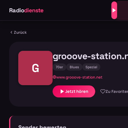
Radio
dienste
Zurück
grooove-station.
G
70er
Blues
Spezial
www.grooove-station.net
Jetzt hören
Zu Favorite
Sender bewerten