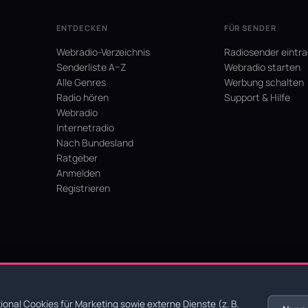
ENTDECKEN
FÜR SENDER
Webradio-Verzeichnis
Radiosender eintr
Senderliste A–Z
Webradio starten
Alle Genres
Werbung schalten
Radio hören
Support & Hilfe
Webradio
Internetradio
Nach Bundesland
Ratgeber
Anmelden
Registrieren
hein
onal Cookies für Marketing sowie externe Dienste (z. B.