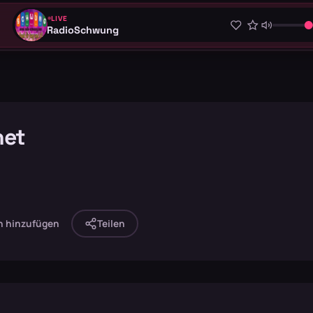
LIVE
RadioSchwung
net
n hinzufügen
Teilen