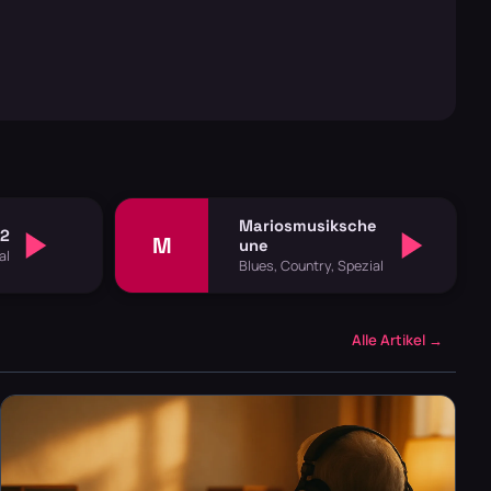
Mariosmusiksche
52
M
une
al
Blues, Country, Spezial
Alle Artikel →