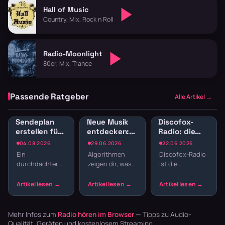
Hall of Music
Country, Mix, Rock n Roll
Radio-Moonlight
80er, Mix, Trance
Passende Ratgeber
Alle Artikel →
Sendeplan
Neue Musik
Discofox-
erstellen fürs
entdecken:
Radio: die
Webradio:
Radio-
besten
04.08.2026
29.06.2026
22.06.2026
Struktur
Sender für
Sender zum
Ein
Algorithmen
Discofox-Radio
statt
Musikentdecker
Tanzen
durchdachter
zeigen dir, was
ist die
Zufallsmix
Sendeplan
du schon
Tanzfläche für
macht den
kennst.
daheim —
Unterschied
Webradio zeigt
durchgehender
zwischen einem
dir, was du
Takt, von
beliebigen
noch nicht
Schlager bis
Mehr Infos zum
Radio hören im Browser
— Tipps zu Audio-
Musikstream
kennst – aber
Pop. Hier die
Qualität, Geräten und kostenlosem Streaming.