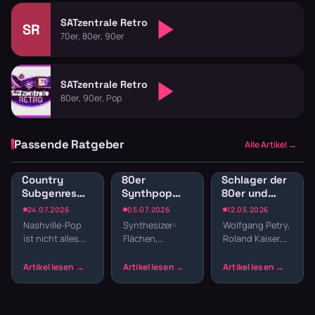
SATzentrale Retro
SR
70er, 80er, 90er
SATzentrale Retro
80er, 90er, Pop
Passende Ratgeber
Alle Artikel →
Country
80er
Schlager der
Subgenres
Synthpop
80er und
Radio:
Radio: New
90er
24.07.2026
05.07.2026
12.05.2026
Bluegrass,
Wave und
kostenlos im
Nashville-Pop
Synthesizer-
Wolfgang Petry,
Honky Tonk
elektronische
Stream hören
ist nicht alles.
Flächen,
Roland Kaiser,
und
Hits
Country hat
melancholische
Matthias Reim –
Americana
Wurzeln, die
Melodien und
die Schlager-
tiefer reichen –
präzise
Ära der 80er
von Bill
Drumcomputer-
und 90er hat
Monroes
Beats –
Klassiker herv…