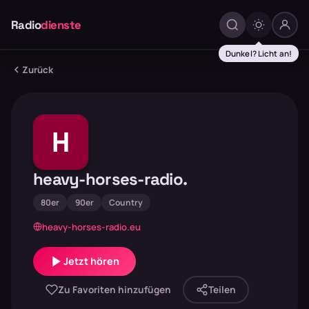
Radio
dienste
Dunkel? Licht an!
Zurück
H
heavy-horses-radio.
80er
90er
Country
heavy-horses-radio.eu
Jetzt hören
Zu Favoriten hinzufügen
Teilen