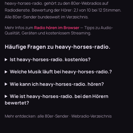
Bluegrass …
Synthpop war
heavy-horses-radio. gehört zu den 80er-Webradios auf
der Sound…
Radiodienste. Bewertung der Hörer: 2,1 von 10 bei 12 Stimmen.
Alle
80er-Sender
bundesweit im Verzeichnis.
Mehr Infos zum
Radio hören im Browser
— Tipps zu Audio-
Qualität, Geräten und kostenlosem Streaming.
Häufige Fragen zu heavy-horses-radio.
Ist heavy-horses-radio. kostenlos?
Welche Musik läuft bei heavy-horses-radio.?
Wie kann ich heavy-horses-radio. hören?
Wie ist heavy-horses-radio. bei den Hörern
bewertet?
Mehr entdecken:
alle 80er-Sender
·
Webradio-Verzeichnis