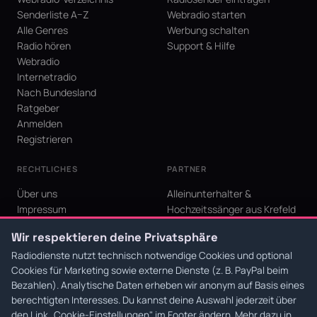
Senderliste A–Z
Webradio starten
Alle Genres
Werbung schalten
Radio hören
Support & Hilfe
Webradio
Internetradio
Nach Bundesland
Ratgeber
Anmelden
Registrieren
RECHTLICHES
PARTNER
Über uns
Alleinunterhalter &
Impressum
Hochzeitssänger aus Krefeld
Datenschutz
KI Niederrhein - Agentur aus
Wir respektieren deine Privatsphäre
AGB
Krefeld für den Niederrhein
Cookie-Einstellungen
Radiodienste nutzt technisch notwendige Cookies und optional
Cookies für Marketing sowie externe Dienste (z. B. PayPal beim
Bezahlen). Analytische Daten erheben wir anonym auf Basis eines
berechtigten Interesses. Du kannst deine Auswahl jederzeit über
den Link
„Cookie-Einstellungen"
im Footer ändern. Mehr dazu in
© 2026 Radiodienste. Alle Rechte vorbehalten.
·
Datenschutz
·
AGB
·