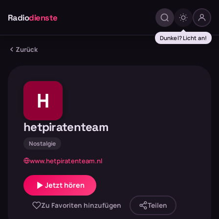
Radio
dienste
Dunkel? Licht an!
Zurück
H
hetpiratenteam
Nostalgie
www.hetpiratenteam.nl
Jetzt hören
Zu Favoriten hinzufügen
Teilen