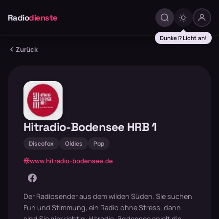
Radio
dienste
Dunkel? Licht an!
Zurück
Hitradio-Bodensee HRB 1
Discofox
Oldies
Pop
www.hitradio-bodensee.de
Der Radiosender aus dem wilden Süden. Sie suchen
Fun und Stimmung, ein Radio ohne Stress, dann
sind Sie hier richtig. Hitradio-Bodensee spielt die