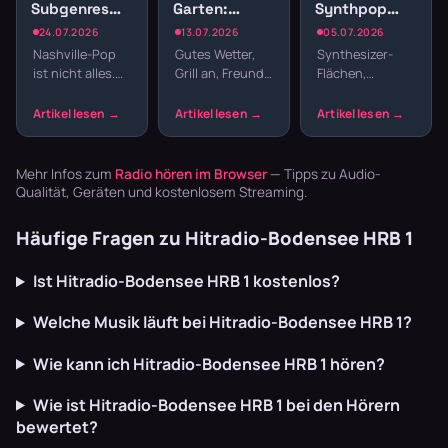
Subgenres
Garten:
Synthpop
Radio:
Sender für
Radio: New
24.07.2026
13.07.2026
05.07.2026
Bluegrass,
Gartenparty
Wave und
Nashville-Pop
Gutes Wetter,
Synthesizer-
Honky Tonk
und
elektronische
ist nicht alles.
Grill an, Freunde
Flächen,
und
Grillabend
Hits
Country hat
da – fehlt nur
melancholische
Americana
Wurzeln, die
noch die
Melodien und
tiefer reichen –
passende
präzise
von Bill
Musik. Welcher
Drumcomputer-
Monroes
Sender im
Beats –
Mehr Infos zum
Radio hören im Browser
— Tipps zu Audio-
Bluegrass …
Garten läu…
Synthpop war
Qualität, Geräten und kostenlosem Streaming.
der Sound…
Häufige Fragen zu Hitradio-Bodensee HRB 1
Ist Hitradio-Bodensee HRB 1 kostenlos?
Welche Musik läuft bei Hitradio-Bodensee HRB 1?
Wie kann ich Hitradio-Bodensee HRB 1 hören?
Wie ist Hitradio-Bodensee HRB 1 bei den Hörern
bewertet?