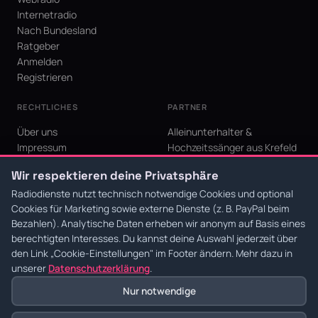
Internetradio
Nach Bundesland
Ratgeber
Anmelden
Registrieren
RECHTLICHES
PARTNER
Über uns
Alleinunterhalter &
Impressum
Hochzeitssänger aus Krefeld
Datenschutz
KI Niederrhein - Agentur aus
Wir respektieren deine Privatsphäre
AGB
Krefeld für den Niederrhein
Cookie-Einstellungen
Radiodienste nutzt technisch notwendige Cookies und optional
Cookies für Marketing sowie externe Dienste (z. B. PayPal beim
Bezahlen). Analytische Daten erheben wir anonym auf Basis eines
berechtigten Interesses. Du kannst deine Auswahl jederzeit über
den Link
„Cookie-Einstellungen"
im Footer ändern. Mehr dazu in
© 2026 Radiodienste. Alle Rechte vorbehalten.
·
Datenschutz
·
AGB
·
Impressum
unserer
Datenschutzerklärung
.
Nur notwendige