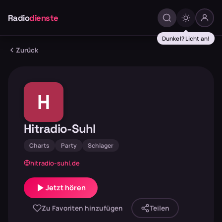
Radio
dienste
Dunkel? Licht an!
Zurück
H
Hitradio-Suhl
Charts
Party
Schlager
hitradio-suhl.de
Jetzt hören
Zu Favoriten hinzufügen
Teilen