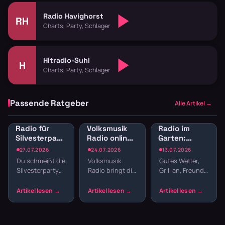
Radio Havighorst
RH
Charts, Party, Schlager
Hitradio-Suhl
H
Charts, Party, Schlager
Passende Ratgeber
Alle Artikel →
Radio für
Volksmusik
Radio im
Silvesterparty:
Radio online:
Garten:
Die besten
Traditionelle
Sender für
27.07.2026
24.07.2026
13.07.2026
Sender für
Klänge und
Gartenparty
Du schmeißt die
Volksmusik
Gutes Wetter,
den
Blasmusik
und
Silvesterparty
Radio bringt dir
Grill an, Freunde
Jahreswechsel
Grillabend
und willst nicht
echte Tradition
da – fehlt nur
den ganzen
ins
noch die
Abend
Wohnzimmer:
passende
Playlisten
Zither,
Musik. Welcher
basteln? Radio
Akkordeon,
Sender im