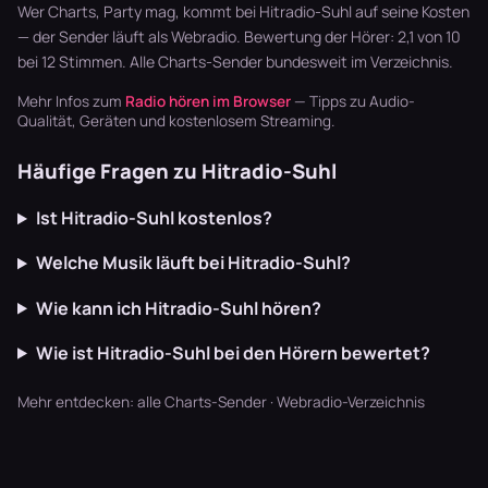
läuft dur…
Blaskapellen.
Garten läu…
Wer Charts, Party mag, kommt bei Hitradio-Suhl auf seine Kosten
Keine v…
— der Sender läuft als Webradio. Bewertung der Hörer: 2,1 von 10
bei 12 Stimmen. Alle
Charts-Sender
bundesweit im Verzeichnis.
Mehr Infos zum
Radio hören im Browser
— Tipps zu Audio-
Qualität, Geräten und kostenlosem Streaming.
Häufige Fragen zu Hitradio-Suhl
Ist Hitradio-Suhl kostenlos?
Welche Musik läuft bei Hitradio-Suhl?
Wie kann ich Hitradio-Suhl hören?
Wie ist Hitradio-Suhl bei den Hörern bewertet?
Mehr entdecken:
alle Charts-Sender
·
Webradio-Verzeichnis