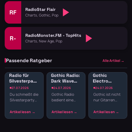
RadioStar Flair
RF
Charts, Gothic, Pop
RadioMonster.FM - TopHits
R-
Charts, New Age, Pop
Passende Ratgeber
Alle Artikel →
Radio für
Gothic Radio:
Gothic
Silvesterparty:
Dark Wave
Electro
Die besten
und
Radio: Dark
27.07.2026
24.07.2026
24.07.2026
Sender für
Alternative
Electro, EBM
Du schmeißt die
Gothic Radio
Gothic ist nicht
den
für schwarze
und
Silvesterparty
bedient eine
nur Gitarren
Jahreswechsel
Seelen
Industrial
und willst nicht
Szene, die sich
und
streamen
den ganzen
nicht mit
Todessehnsucht.
Abend
Mainstream
Die
Playlisten
zufriedengibt.
elektronische
basteln? Radio
Hier laufen Dark
Seite der