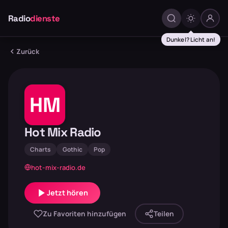
Radio
dienste
Dunkel? Licht an!
Zurück
HM
Hot Mix Radio
Charts
Gothic
Pop
hot-mix-radio.de
Jetzt hören
Zu Favoriten hinzufügen
Teilen